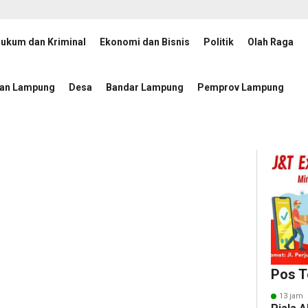
ukum dan Kriminal
Ekonomi dan Bisnis
Politik
Olah Raga
at 2026–2030 Dikukuhkan, Rektor UIN RIL Dukung Penguatan Tata Kelola Bada
tan Lampung
Desa
Bandar Lampung
Pemprov Lampung
Pos T
13 jam 