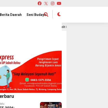
Berita Daerah
Seni Budaya
n Publik
Satelit Lampung-1 Resmi Diluncurkan, Provinsi
1 hari lalu
erbaru
lalu