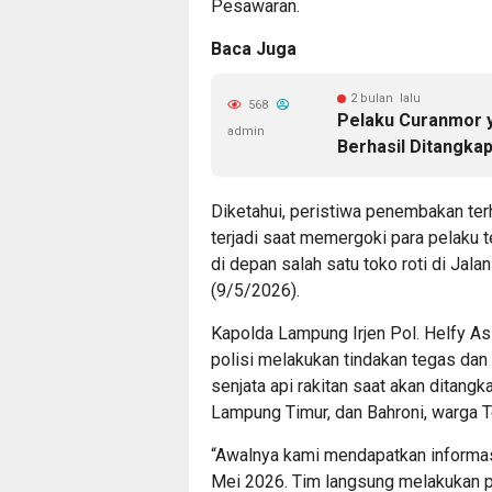
Pesawaran.
Baca Juga
2 bulan lalu
568
Pelaku Curanmor 
admin
Berhasil Ditangka
Diketahui, peristiwa penembakan te
terjadi saat memergoki para pelaku 
di depan salah satu toko roti di Ja
(9/5/2026).
Kapolda Lampung Irjen Pol. Helfy A
polisi melakukan tindakan tegas da
senjata api rakitan saat akan ditangk
Lampung Timur, dan Bahroni, warga 
“Awalnya kami mendapatkan informa
Mei 2026. Tim langsung melakukan p