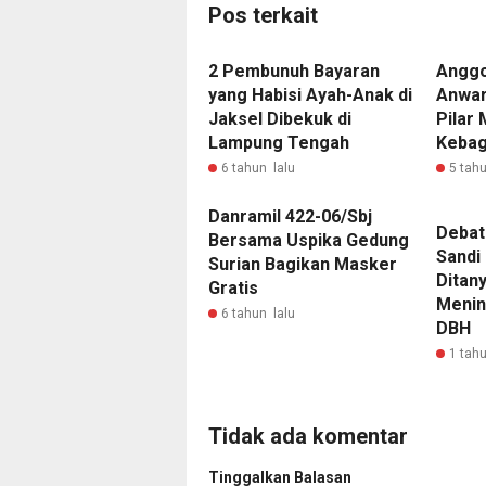
Pos terkait
2 Pembunuh Bayaran
Anggot
yang Habisi Ayah-Anak di
Anwar
Jaksel Dibekuk di
Pilar 
Lampung Tengah
Keba
6 tahun lalu
5 tahu
Danramil 422-06/Sbj
Debat
Bersama Uspika Gedung
Sandi 
Surian Bagikan Masker
Ditan
Gratis
Menin
6 tahun lalu
DBH
1 tahu
Tidak ada komentar
Tinggalkan Balasan