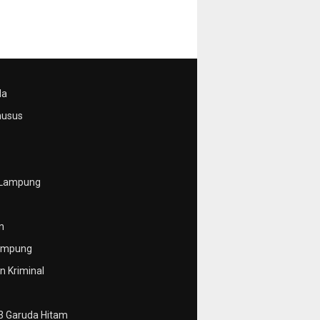
da
husus
 Lampung
n
ampung
 Kriminal
3 Garuda Hitam