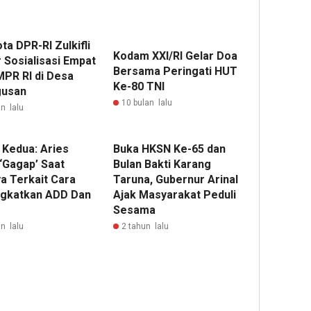
a DPR-RI Zulkifli
‎Kodam XXI/RI Gelar Doa
 Sosialisasi Empat
Bersama Peringati HUT
MPR RI di Desa
Ke-80 TNI
gusan
10 bulan lalu
n lalu
 Kedua: Aries
Buka HKSN Ke-65 dan
‘Gagap’ Saat
Bulan Bakti Karang
ya Terkait Cara
Taruna, Gubernur Arinal
gkatkan ADD Dan
Ajak Masyarakat Peduli
Sesama
n lalu
2 tahun lalu