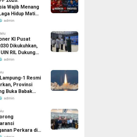
FF 2026:
sia Wajib Menang
Laga Hidup Mati
Singapura
admin
lalu
oner KI Pusat
030 Dikukuhkan,
 UIN RIL Dukung
tan Tata Kelola
admin
Publik
alu
t Lampung-1 Resmi
rkan, Provinsi
g Buka Babak
admin
alu
orong
aransi
anan Perkara di
 Lampung