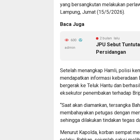
yang bersangkutan melakukan perlawa
Lampung, Jumat (15/5/2026).
Baca Juga
2 bulan lalu
600
JPU Sebut Tuntuta
admin
Persidangan
Setelah menangkap Hamli, polisi k
mendapatkan informasi keberadaan B
bergerak ke Teluk Hantu dan berhas
eksekutor penembakan terhadap Bri
“Saat akan diamankan, tersangka Bah
membahayakan petugas dengan menggu
sehingga dilakukan tindakan tegas da
Menurut Kapolda, korban sempat men
pelaku. Bahkan, sejumlah saksi meli