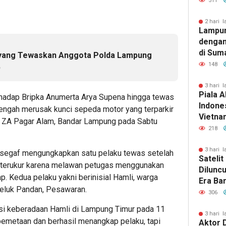
511
2 hari l
Lampun
dengan
di Sum
yang Tewaskan Anggota Polda Lampung
148
p
3 hari l
Piala A
rhadap Bripka Anumerta Arya Supena hingga tewas
Indones
tengah merusak kunci sepeda motor yang terparkir
Vietnam
lan ZA Pagar Alam, Bandar Lampung pada Sabtu
Pakans
218
3 hari l
ssegaf mengungkapkan satu pelaku tewas setelah
Sateli
n terukur karena melawan petugas menggunakan
Dilunc
ap. Kedua pelaku yakni berinisial Hamli, warga
Era Ba
Teluk Pandan, Pesawaran.
Lampu
306
si keberadaan Hamli di Lampung Timur pada 11
3 hari l
emetaan dan berhasil menangkap pelaku, tapi
Aktor 