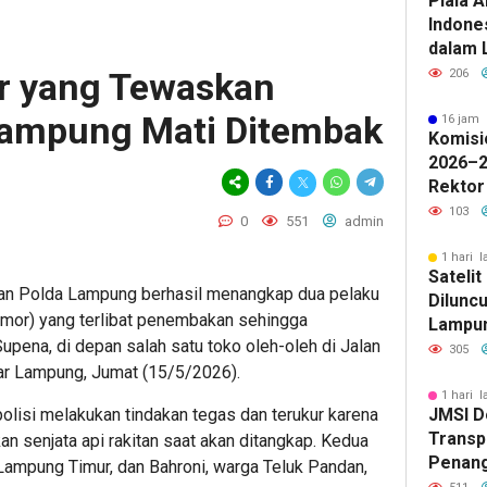
Piala A
Indone
dalam 
Lawan 
r yang Tewaskan
206
Lampung Mati Ditembak
16 jam 
Komisi
2026–2
Rektor
Pengua
103
0
551
admin
Badan 
1 hari l
Sateli
gan Polda Lampung berhasil menangkap dua pelaku
Diluncu
nmor) yang terlibat penembakan sehingga
Lampun
ena, di depan salah satu toko oleh-oleh di Jalan
Baru
305
dar Lampung, Jumat (15/5/2026).
1 hari l
polisi melakukan tindakan tegas dan terukur karena
JMSI D
Transp
 senjata api rakitan saat akan ditangkap. Kedua
Penang
 Lampung Timur, dan Bahroni, warga Teluk Pandan,
Kejati