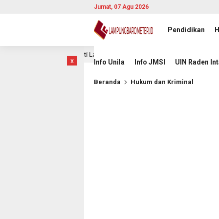
Jumat, 07 Agu 2026
Pendidikan
H
lam Laga Hidup Mati Lawan Singapura
Komisioner KI Pus
16 jam lalu
x
Info Unila
Info JMSI
UIN Raden In
Beranda
Hukum dan Kriminal