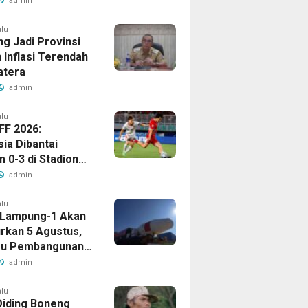
admin
alu
g Jadi Provinsi
 Inflasi Terendah
atera
admin
alu
FF 2026:
ia Dibantai
 0-3 di Stadion
ari
admin
alu
t Lampung-1 Akan
urkan 5 Agustus,
ru Pembangunan
ng
admin
alu
Diding Boneng