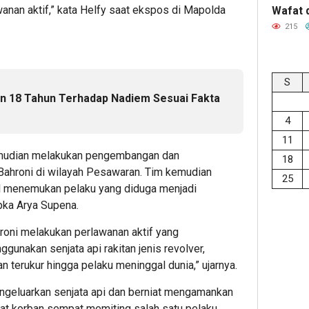
nan aktif,” kata Helfy saat ekspos di Mapolda
Wafat 
215
S
n 18 Tahun Terhadap Nadiem Sesuai Fakta
4
11
emudian melakukan pengembangan dan
18
ahroni di wilayah Pesawaran. Tim kemudian
25
il menemukan pelaku yang diduga menjadi
pka Arya Supena.
roni melakukan perlawanan aktif yang
nakan senjata api rakitan jenis revolver,
n terukur hingga pelaku meninggal dunia,” ujarnya.
geluarkan senjata api dan berniat mengamankan
hat korban sempat memiting salah satu pelaku.