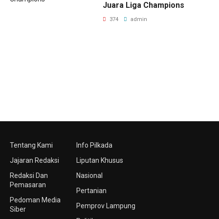
Juara Liga Champions
374
admin
Tentang Kami
Info Pilkada
Jajaran Redaksi
Liputan Khusus
Redaksi Dan
Nasional
Pemasaran
Pertanian
Pedoman Media
Pemprov Lampung
Siber