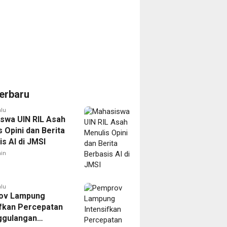
erbaru
alu
swa UIN RIL Asah
 Opini dan Berita
s AI di JMSI
in
alu
ov Lampung
ifkan Percepatan
ggulangan