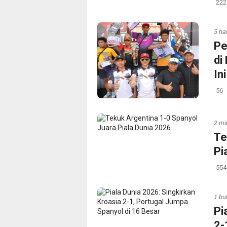
222
5 har
Pe
di
In
56
2 mi
Te
Pi
554
1 bu
Pi
2-