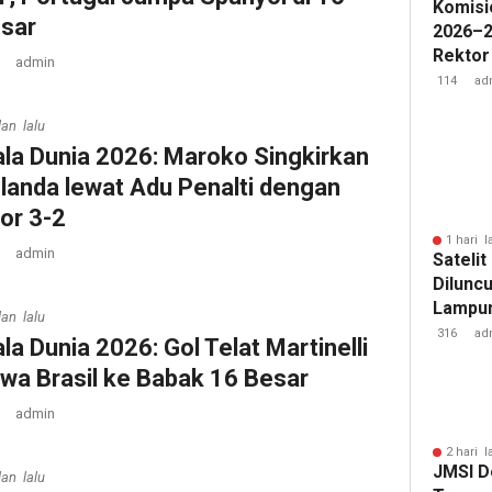
Komisi
sar
2026–2
Rektor
admin
Pengua
114
ad
Badan 
lan lalu
ala Dunia 2026: Maroko Singkirkan
landa lewat Adu Penalti dengan
or 3-2
1 hari l
admin
Sateli
Diluncu
Lampun
lan lalu
Baru
316
ad
ala Dunia 2026: Gol Telat Martinelli
wa Brasil ke Babak 16 Besar
admin
2 hari l
JMSI D
lan lalu