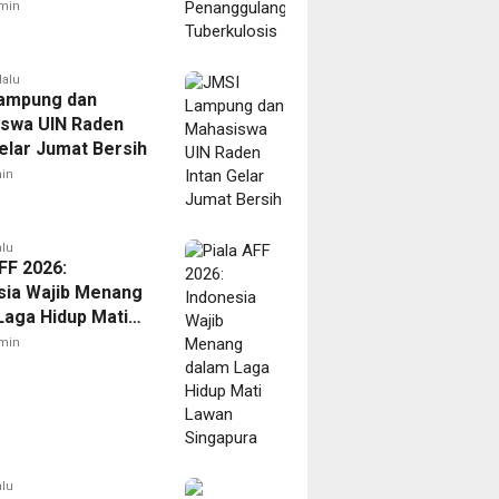
ulosis
min
lalu
ampung dan
swa UIN Raden
Gelar Jumat Bersih
in
alu
FF 2026:
sia Wajib Menang
Laga Hidup Mati
Singapura
min
alu