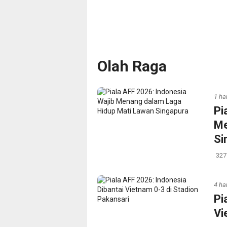
Olah Raga
1 har
Pi
Me
Si
327
4 har
Pi
Vi