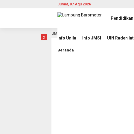
Jumat, 07 Agu 2026
Pendidikan
erita Berbasis AI di JMSI
Pemprov Lampung Intensifkan
9 jam lalu
x
Info Unila
Info JMSI
UIN Raden In
Beranda