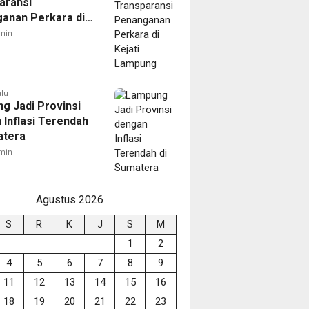
aransi
anan Perkara di
 Lampung
min
alu
g Jadi Provinsi
 Inflasi Terendah
atera
min
Agustus 2026
S
R
K
J
S
M
1
2
4
5
6
7
8
9
11
12
13
14
15
16
18
19
20
21
22
23