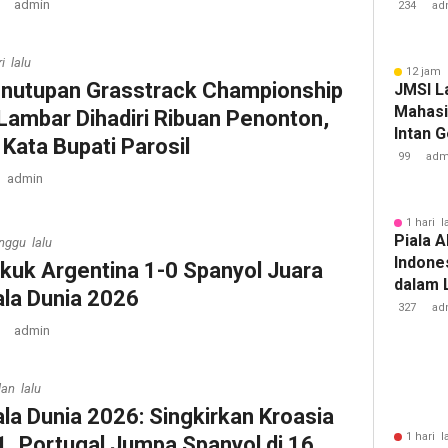
Tuberk
admin
234
ad
i lalu
12 jam 
nutupan Grasstrack Championship
JMSI L
Mahasi
 Lambar Dihadiri Ribuan Penonton,
Intan 
i Kata Bupati Parosil
99
adm
admin
1 hari l
Piala A
nggu lalu
Indone
kuk Argentina 1-0 Spanyol Juara
dalam 
ala Dunia 2026
Lawan 
327
ad
admin
lan lalu
ala Dunia 2026: Singkirkan Kroasia
1 hari l
1, Portugal Jumpa Spanyol di 16