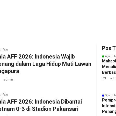
Pos T
i lalu
ala AFF 2026: Indonesia Wajib
6 jam l
Mahasi
nang dalam Laga Hidup Mati Lawan
Menulis
ngapura
Berbasi
21
adm
admin
i lalu
9 jam l
Pempr
ala AFF 2026: Indonesia Dibantai
Intens
etnam 0-3 di Stadion Pakansari
Penan