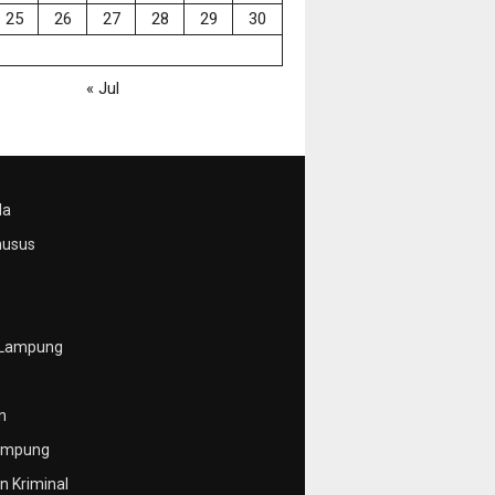
25
26
27
28
29
30
« Jul
da
husus
 Lampung
n
ampung
 Kriminal