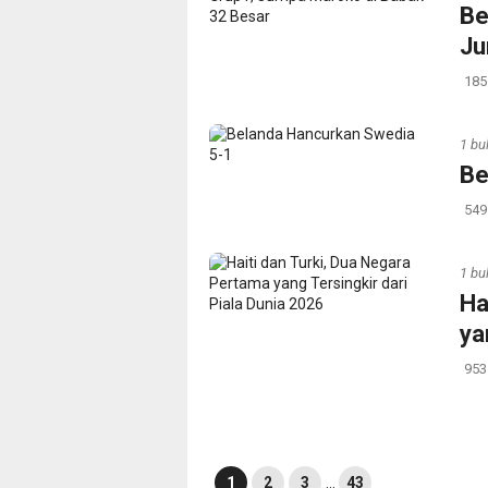
‎B
Ju
185
1 bu
Be
549
1 bu
Ha
ya
953
1
2
3
…
43