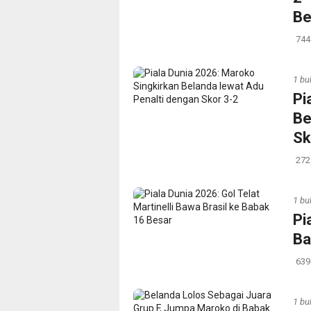
Be
744
1 bu
Pi
Be
Sk
272
1 bu
Pi
Ba
639
1 bu