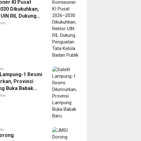
oner KI Pusat
030 Dikukuhkan,
 UIN RIL Dukung
tan Tata Kelola
min
Publik
alu
t Lampung-1 Resmi
rkan, Provinsi
g Buka Babak
min
alu
orong