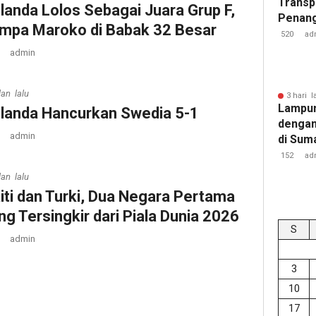
Transp
elanda Lolos Sebagai Juara Grup F,
Penang
mpa Maroko di Babak 32 Besar ‎ ‎
Kejati
520
ad
admin
lan lalu
3 hari l
Lampun
landa Hancurkan Swedia 5-1
dengan
admin
di Sum
152
ad
lan lalu
iti dan Turki, Dua Negara Pertama
ng Tersingkir dari Piala Dunia 2026
S
admin
3
10
17