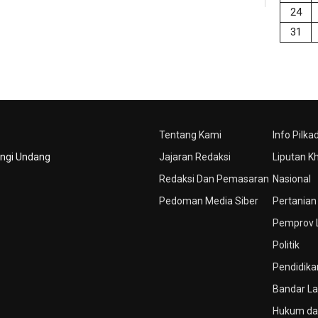
24
31
Tentang Kami
Info Pilka
ungi Undang
Jajaran Redaksi
Liputan K
Redaksi Dan Pemasaran
Nasional
Pedoman Media Siber
Pertanian
Pemprov
Politik
Pendidika
Bandar L
Hukum dan