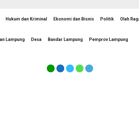
Hukum dan Kriminal
Ekonomi dan Bisnis
Politik
Olah Rag
 Percepatan Penanggulangan Tuberkulosis
JMSI Lampun
12 jam lalu
tan Lampung
Desa
Bandar Lampung
Pemprov Lampung