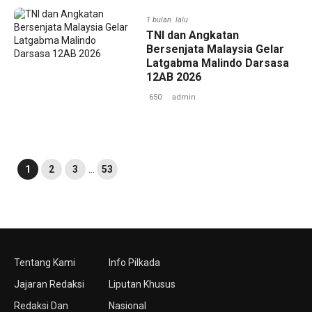
1 bulan lalu
TNI dan Angkatan
Bersenjata Malaysia Gelar
Latgabma Malindo Darsasa
12AB 2026
650
admin
1
2
3
…
53
Tentang Kami
Info Pilkada
Jajaran Redaksi
Liputan Khusus
Redaksi Dan
Nasional