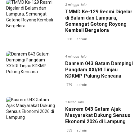
3 minggu lalu
TMMD Ke-129 Resmi Digelar
di Balam dan Lampura,
Semangat Gotong Royong
Kembali Bergelora
808
admin
4 minggu lalu
Danrem 043 Gatam Dampingi
Pangdam XXI/RI Tinjau
KDKMP Pulung Kencana
779
admin
1 bulan lalu
Kasrem 043 Gatam Ajak
Masyarakat Dukung Sensus
Ekonomi 2026 di Lampung
553
admin