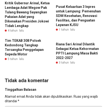
Kritik Gubernur Arinal, Ketua
‎Pusat Keluarkan 3 Inpres
Lembaga Adat Megow Pak
untuk Lampung: Pemenuhan
Tulang Bawang Sayangkan
SDM Kesehatan, Renovasi
Pakaian Adat yang
Fasilitas, dan Penguatan
Dikenakan Presiden Jokowi
Layanan KJSU
Tidak Lengkap
1 tahun lalu
4 tahun lalu
Tim TEKAB 308 Polsek
Riana Sari Arinal Dilantik
Kedondong Tangkap
Sebagai Ketua Kehormatan
Tersangka Penggelapan
PPTI Lampung Masa Bakti
Sepeda Motor
2022-2027
5 tahun lalu
3 tahun lalu
Tidak ada komentar
Tinggalkan Balasan
Alamat email Anda tidak akan dipublikasikan.
Ruas yang wajib
ditandai
*