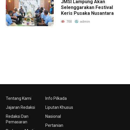
JMSI Lampung Akan
Selenggarakan Festival
Keris Pusaka Nusantara
700
admin
Tentang Kami
Info Pilkada
Jajaran Redaksi
Liputan Khusus
Redaksi Dan
Nasional
Pemasaran
Pertanian