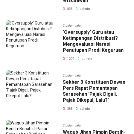
Wisudawan
833
admin
2 bulan lalu
‘Oversupply’ Guru atau
Ketimpangan Distribusi?
Mengevaluasi Narasi
Penutupan Prodi Keguruan
1207
admin
2 bulan lalu
Sekber 3 Konstituen Dewan
Pers Rapat Pemantapan
Sarasehan ‘Pajak Digali,
Pajak Dikepul, Lalu?’
388
admin
2 bulan lalu
Wagub Jihan Pimpin Bersih-