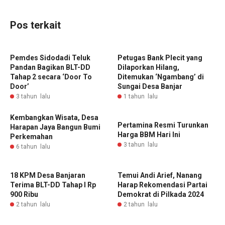
Pos terkait
Pemdes Sidodadi Teluk
Petugas Bank Plecit yang
Pandan Bagikan BLT-DD
Dilaporkan Hilang,
Tahap 2 secara ‘Door To
Ditemukan ‘Ngambang’ di
Door’
Sungai Desa Banjar
3 tahun lalu
1 tahun lalu
Kembangkan Wisata, Desa
Pertamina Resmi Turunkan
Harapan Jaya Bangun Bumi
Harga BBM Hari Ini
Perkemahan
3 tahun lalu
6 tahun lalu
18 KPM Desa Banjaran
Temui Andi Arief, Nanang
Terima BLT-DD Tahap I Rp
Harap Rekomendasi Partai
900 Ribu
Demokrat di Pilkada 2024
2 tahun lalu
2 tahun lalu