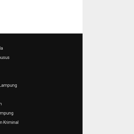
da
husus
 Lampung
n
ampung
 Kriminal