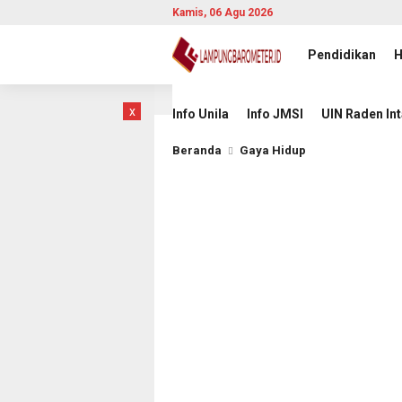
Kamis, 06 Agu 2026
Pendidikan
H
wan Singapura
Komisioner KI Pusat 2026–2030 Dikukuhkan
7 jam lalu
x
Info Unila
Info JMSI
UIN Raden In
Beranda
Gaya Hidup