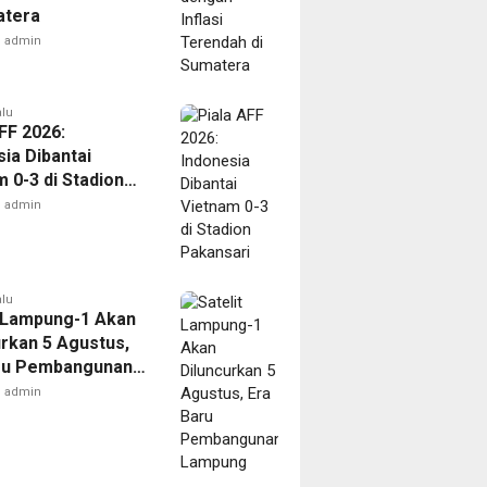
atera
admin
alu
FF 2026:
ia Dibantai
 0-3 di Stadion
ari
admin
alu
t Lampung-1 Akan
urkan 5 Agustus,
ru Pembangunan
ng
admin