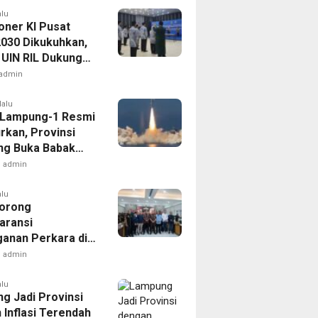
alu
oner KI Pusat
030 Dikukuhkan,
 UIN RIL Dukung
tan Tata Kelola
admin
Publik
lalu
t Lampung-1 Resmi
rkan, Provinsi
g Buka Babak
admin
alu
orong
aransi
anan Perkara di
 Lampung
admin
alu
g Jadi Provinsi
 Inflasi Terendah