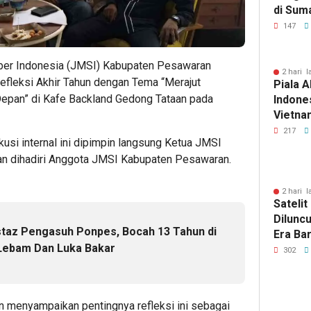
di Sum
147
iber Indonesia (JMSI) Kabupaten Pesawaran
2 hari l
efleksi Akhir Tahun dengan Tema “Merajut
Piala A
an” di Kafe Backland Gedong Tataan pada
Indones
Vietnam
Pakans
217
kusi internal ini dipimpin langsung Ketua JMSI
an dihadiri Anggota JMSI Kabupaten Pesawaran.
2 hari l
Sateli
Dilunc
staz Pengasuh Ponpes, Bocah 13 Tahun di
Era Ba
Lebam Dan Luka Bakar
Lampu
302
 menyampaikan pentingnya refleksi ini sebagai