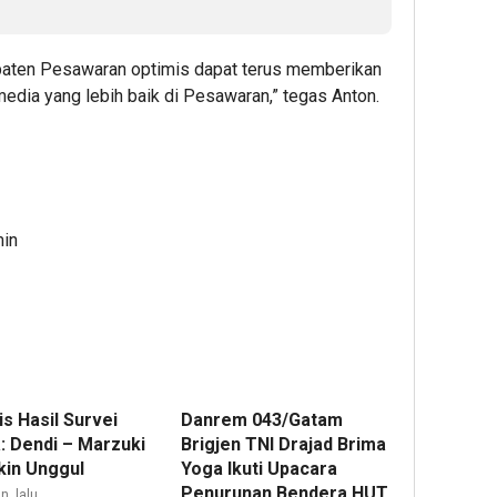
aten Pesawaran optimis dapat terus memberikan
dia yang lebih baik di Pesawaran,” tegas Anton.
min
lis Hasil Survei
Danrem 043/Gatam
: Dendi – Marzuki
Brigjen TNI Drajad Brima
in Unggul
Yoga Ikuti Upacara
Penurunan Bendera HUT
n lalu