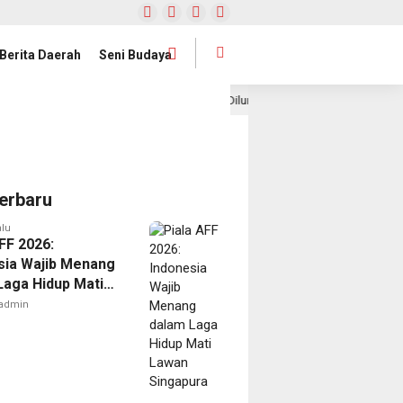
Berita Daerah
Seni Budaya
Satelit Lampung-1 Resmi Diluncurkan, Provinsi Lampung Buka Babak Ba
lalu
erbaru
alu
FF 2026:
sia Wajib Menang
Laga Hidup Mati
Singapura
admin