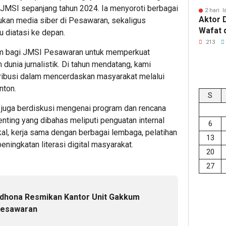
 JMSI sepanjang tahun 2024. Ia menyoroti berbagai
2 hari l
Aktor 
kan media siber di Pesawaran, sekaligus
Wafat 
u diatasi ke depan.
213
um bagi JMSI Pesawaran untuk memperkuat
 dunia jurnalistik. Di tahun mendatang, kami
ribusi dalam mencerdaskan masyarakat melalui
nton.
S
 juga berdiskusi mengenai program dan rencana
enting yang dibahas meliputi penguatan internal
6
kal, kerja sama dengan berbagai lembaga, pelatihan
13
peningkatan literasi digital masyarakat.
20
27
adhona Resmikan Kantor Unit Gakkum
Pesawaran