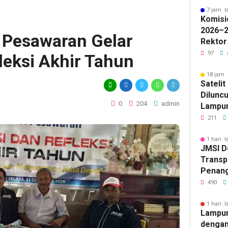
7 jam l
Komisi
2026–2
 Pesawaran Gelar
Rektor
Pengua
97
leksi Akhir Tahun
Badan 
18 jam 
Sateli
Diluncu
0
204
admin
Lampun
Baru
211
1 hari l
JMSI D
Transp
Penang
Kejati
490
1 hari l
Lampun
dengan