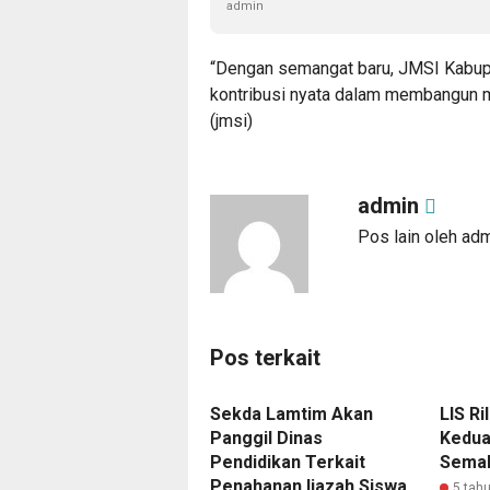
admin
“Dengan semangat baru, JMSI Kabup
kontribusi nyata dalam membangun me
(jmsi)
admin
Pos lain oleh ad
Pos terkait
Sekda Lamtim Akan
LIS Ri
Panggil Dinas
Kedua
Pendidikan Terkait
Semak
Penahanan Ijazah Siswa
5 tahu