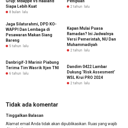
Grup: Mbappe Vs Haaland
Penipuan
Siapa Lebih Kuat
2 tahun lalu
8 bulan lalu
Jaga Silaturahmi, DPD KO-
Kapan Mulai Puasa
WAPPI Dan Lembaga di
Ramadan? Ini Jadwalnya
Pesawaran Makan Siang
Versi Pemerintah, NU Dan
Bareng
Muhammadiyah
5 tahun lalu
2 tahun lalu
Danbrigif-3 Marinir Piabung
Dandim 0422 Lambar
Terima Tim Wasrik Itjen TNI
Dukung ‘Risk Assesment’
6 tahun lalu
WSL Krui PRO 2024
2 tahun lalu
Tidak ada komentar
Tinggalkan Balasan
Alamat email Anda tidak akan dipublikasikan.
Ruas yang wajib