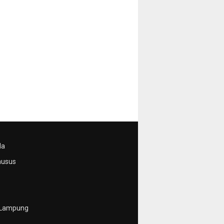
da
husus
 Lampung