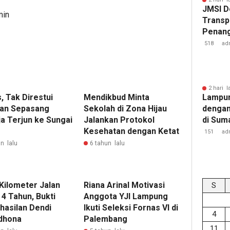
JMSI D
min
Transp
Penang
Kejati
518
ad
2 hari l
, Tak Direstui
Mendikbud Minta
Lampun
an Sepasang
Sekolah di Zona Hijau
dengan
a Terjun ke Sungai
Jalankan Protokol
di Sum
Kesehatan dengan Ketat
151
ad
n lalu
6 tahun lalu
 Kilometer Jalan
Riana Arinal Motivasi
S
4 Tahun, Bukti
Anggota YJI Lampung
hasilan Dendi
Ikuti Seleksi Fornas VI di
4
dhona
Palembang
11