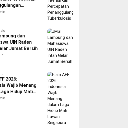
ggulangan
ulosis
min
lalu
ampung dan
swa UIN Raden
Gelar Jumat Bersih
in
alu
FF 2026:
sia Wajib Menang
Laga Hidup Mati
Singapura
min