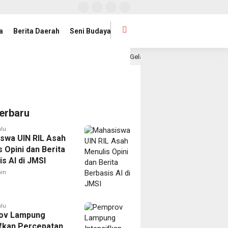
a
Berita Daerah
Seni Budaya
 dan Mahasiswa UIN Raden Intan Gelar Jumat Bersih
Pi
1 hari lalu
erbaru
alu
swa UIN RIL Asah
 Opini dan Berita
s AI di JMSI
in
alu
ov Lampung
ifkan Percepatan