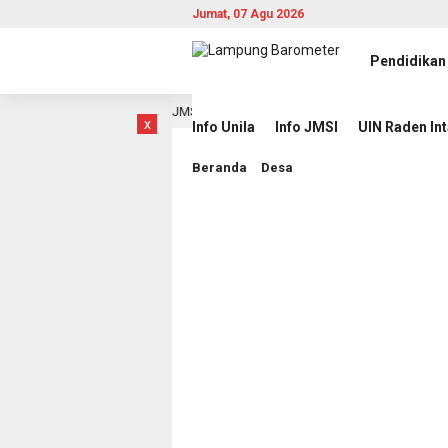
Jumat, 07 Agu 2026
Pendidikan
erita Berbasis AI di JMSI
Pemprov Lampung Intensifkan
8 jam lalu
x
Info Unila
Info JMSI
UIN Raden In
Beranda
Desa