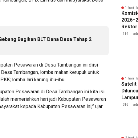
1 hari l
Komisi
2026–2
Rektor
Pengua
114
ad
Gebang Bagikan BLT Dana Desa Tahap 2
Badan 
paten Pesawaran di Desa Tambangan ini diisi
r Desa Tambangan, lomba makan kerupuk untuk
1 hari l
PKK; lomba lari karung ibu-ibu.
Sateli
Diluncu
upaten Pesawaran di Desa Tambangan ini kita isi
Lampun
dalah memeriahkan hari jadi Kabupaten Pesawaran
Baru
316
ad
syarakat kepada Kabupaten Pesawaran ini,” ujar
2 hari l