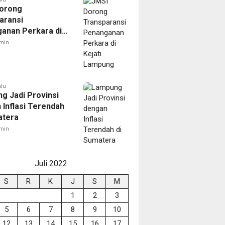
orong
aransi
anan Perkara di
 Lampung
min
alu
g Jadi Provinsi
 Inflasi Terendah
atera
min
Juli 2022
S
R
K
J
S
M
1
2
3
5
6
7
8
9
10
12
13
14
15
16
17