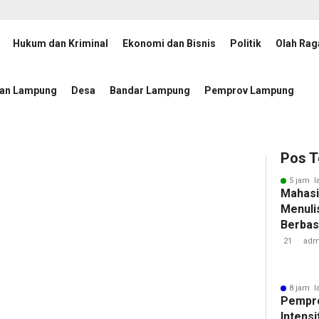
Hukum dan Kriminal
Ekonomi dan Bisnis
Politik
Olah Rag
 Percepatan Penanggulangan Tuberkulosis
JMSI Lampung
10 jam lalu
tan Lampung
Desa
Bandar Lampung
Pemprov Lampung
Pos T
5 jam l
Mahasi
Menulis
Berbasi
21
adm
8 jam l
Pempr
Intens