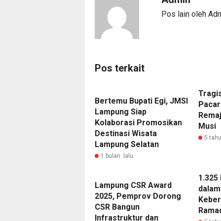
Pos lain oleh Ad
Pos terkait
Tragis
Bertemu Bupati Egi, JMSI
Pacar
Lampung Siap
Remaj
Kolaborasi Promosikan
Musi
Destinasi Wisata
5 tahu
Lampung Selatan
1 bulan lalu
1.325
Lampung CSR Award
dalam 
2025, Pemprov Dorong
Keber
CSR Bangun
Rama
Infrastruktur dan