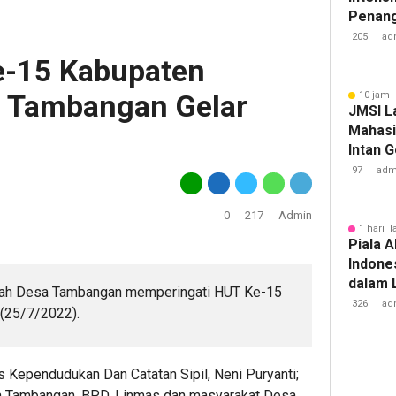
Penan
Tuberk
205
ad
e-15 Kabupaten
a Tambangan Gelar
10 jam 
JMSI L
Mahasi
Intan 
97
adm
0
217
Admin
1 hari l
Piala A
Indone
dalam 
tah Desa Tambangan memperingati HUT Ke-15
Lawan 
326
ad
(25/7/2022).
as Kependudukan Dan Catatan Sipil, Neni Puryanti;
a Tambangan, BPD, Linmas dan masyarakat Desa