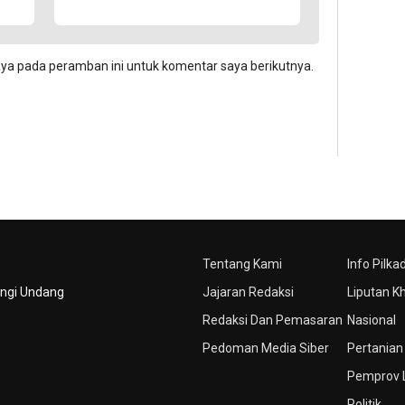
aya pada peramban ini untuk komentar saya berikutnya.
Tentang Kami
Info Pilka
ungi Undang
Jajaran Redaksi
Liputan K
Redaksi Dan Pemasaran
Nasional
Pedoman Media Siber
Pertanian
Pemprov
Politik