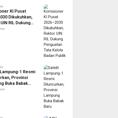
alu
oner KI Pusat
030 Dikukuhkan,
 UIN RIL Dukung
tan Tata Kelola
min
Publik
alu
t Lampung-1 Resmi
rkan, Provinsi
g Buka Babak
min
alu