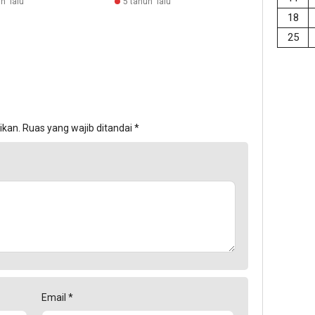
n lalu
5 tahun lalu
18
25
ikan.
Ruas yang wajib ditandai
*
Email
*