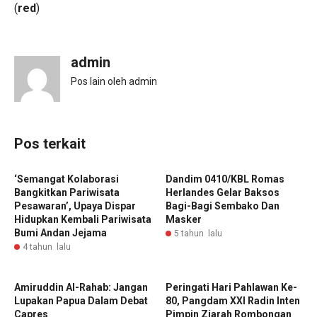
(
red
)
admin
Pos lain oleh admin
Pos terkait
‘Semangat Kolaborasi
Dandim 0410/KBL Romas
Bangkitkan Pariwisata
Herlandes Gelar Baksos
Pesawaran’, Upaya Dispar
Bagi-Bagi Sembako Dan
Hidupkan Kembali Pariwisata
Masker
Bumi Andan Jejama
5 tahun lalu
4 tahun lalu
Amiruddin Al-Rahab: Jangan
‎Peringati Hari Pahlawan Ke-
Lupakan Papua Dalam Debat
80, Pangdam XXI Radin Inten
Capres
Pimpin Ziarah Rombongan