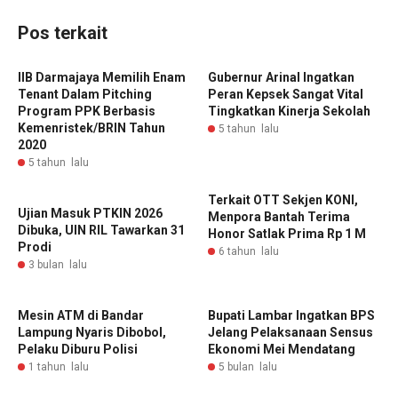
Pos terkait
IIB Darmajaya Memilih Enam
Gubernur Arinal Ingatkan
Tenant Dalam Pitching
Peran Kepsek Sangat Vital
Program PPK Berbasis
Tingkatkan Kinerja Sekolah
Kemenristek/BRIN Tahun
5 tahun lalu
2020
5 tahun lalu
Terkait OTT Sekjen KONI,
Ujian Masuk PTKIN 2026
Menpora Bantah Terima
Dibuka, UIN RIL Tawarkan 31
Honor Satlak Prima Rp 1 M
Prodi
6 tahun lalu
3 bulan lalu
Mesin ATM di Bandar
Bupati Lambar Ingatkan BPS
Lampung Nyaris Dibobol,
Jelang Pelaksanaan Sensus
Pelaku Diburu Polisi
Ekonomi Mei Mendatang
1 tahun lalu
5 bulan lalu