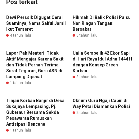
Pos terkait
Dewi Perssik Digugat Cerai
Hikmah Di Balik Polisi Palsu
Suaminya, Nama Saiful Jamil
Nan Ringan Tangan:
Ikut Terseret
Bersabar
4 tahun lalu
5 tahun lalu
Lapor Pak Menteri! Tidak
Unila Sembelih 42 Ekor Sapi
Aktif Mengajar Karena Sakit
di Hari Raya Idul Adha 1444 H
dan Tidak Pernah Terima
dengan Konsep Green
Surat Teguran, Guru ASN di
Kurban
Lampung Dipecat
3 tahun lalu
1 tahun lalu
Tinjau Korban Banjir di Desa
Oknum Guru Ngaji Cabul di
Sukajaya Lempasing, Pj.
Way Petai Diamankan Polisi
Gubernur Bersama Sekda
2 tahun lalu
Pesawaran Rumuskan
Antisipasi Bencana
1 tahun lalu