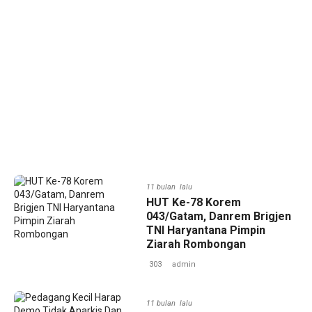
11 bulan lalu
‎HUT Ke-78 Korem
043/Gatam, Danrem Brigjen
TNI Haryantana Pimpin
Ziarah Rombongan
303
admin
11 bulan lalu