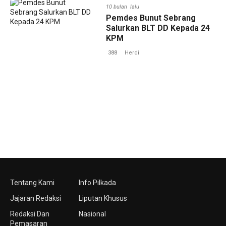
10 bulan lalu
Pemdes Bunut Sebrang
Salurkan BLT DD Kepada 24
KPM
388
Herdi
Tentang Kami
Info Pilkada
Jajaran Redaksi
Liputan Khusus
Redaksi Dan
Nasional
Pemasaran