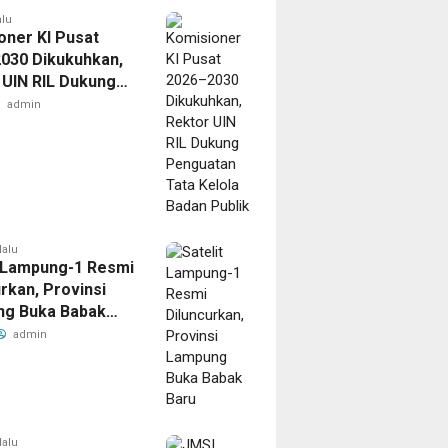
alu
oner KI Pusat
030 Dikukuhkan,
 UIN RIL Dukung
tan Tata Kelola
admin
Publik
lalu
t Lampung-1 Resmi
rkan, Provinsi
g Buka Babak
admin
lalu