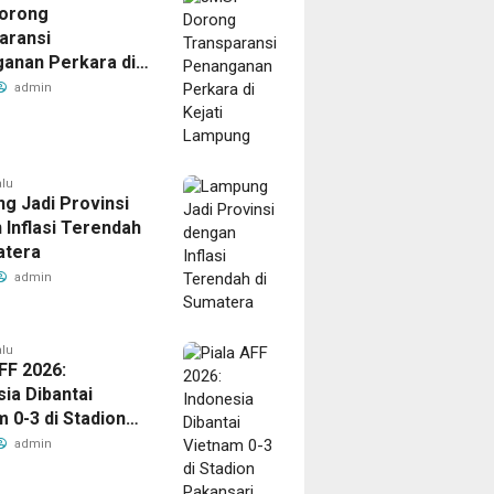
orong
aransi
anan Perkara di
 Lampung
admin
alu
g Jadi Provinsi
 Inflasi Terendah
atera
admin
alu
FF 2026:
ia Dibantai
 0-3 di Stadion
ari
admin