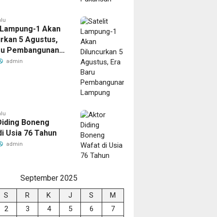
alu
t Lampung-1 Akan
urkan 5 Agustus,
ru Pembangunan
ng
admin
alu
Diding Boneng
di Usia 76 Tahun
admin
September 2025
S
R
K
J
S
M
2
3
4
5
6
7