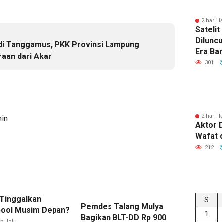
2 hari l
Sateli
Dilunc
di Tanggamus, PKK Provinsi Lampung
Era Ba
aan dari Akar
Lampu
301
2 hari l
min
Aktor 
Wafat 
212
 Tinggalkan
S
Pemdes Talang Mulya
pool Musim Depan?
1
Bagikan BLT-DD Rp 900
n lalu