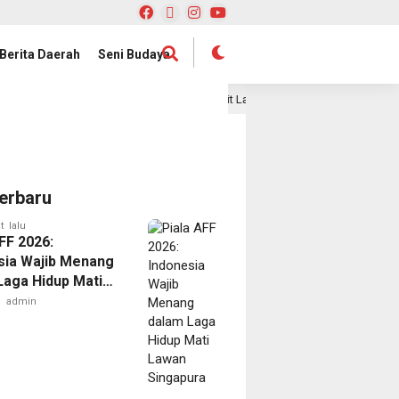
Berita Daerah
Seni Budaya
 Publik
Satelit Lampung-1 Resmi Diluncurkan, Provinsi
16 jam lalu
erbaru
t lalu
FF 2026:
sia Wajib Menang
Laga Hidup Mati
Singapura
admin