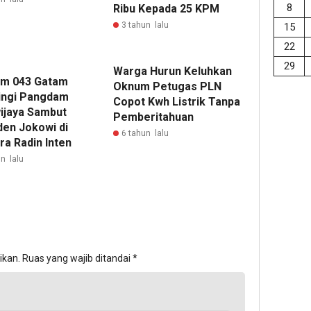
8
Ribu Kepada 25 KPM
3 tahun lalu
15
22
29
Warga Hurun Keluhkan
m 043 Gatam
Oknum Petugas PLN
ngi Pangdam
Copot Kwh Listrik Tanpa
wijaya Sambut
Pemberitahuan
den Jokowi di
6 tahun lalu
ra Radin Inten
n lalu
ikan.
Ruas yang wajib ditandai
*