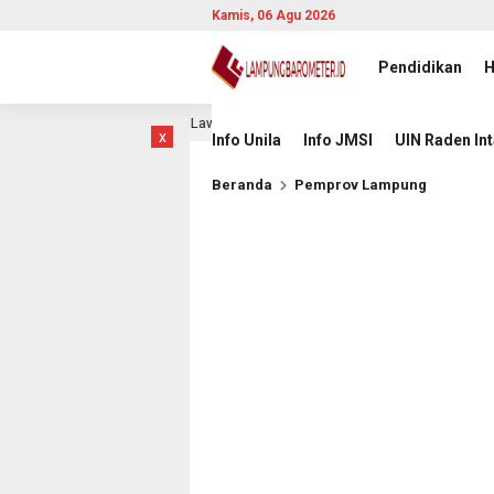
Kamis, 06 Agu 2026
Pendidikan
H
lam Laga Hidup Mati Lawan Singapura
Komisioner KI Pus
4 jam lalu
x
Info Unila
Info JMSI
UIN Raden In
Beranda
Pemprov Lampung