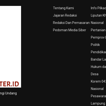
Tentang Kami
Info Pilka
Jajaran Redaksi
Liputan K
Redaksi Dan Pemasaran
Nasional
Pedoman Media Siber
Pertanian
Pemprov
Politik
Pendidika
Bandar L
Hukum dan
Desa
Korem 04
Nasional
ungi Undang
Pesawara
Lampung 