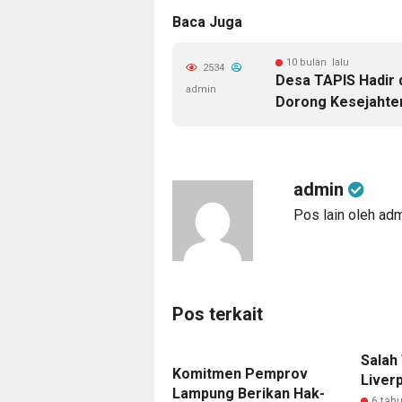
Baca Juga
10 bulan lalu
2534
Desa TAPIS Hadir 
admin
Dorong Kesejahter
admin
Pos lain oleh ad
Pos terkait
Salah
Komitmen Pemprov
Liver
Lampung Berikan Hak-
6 tahu