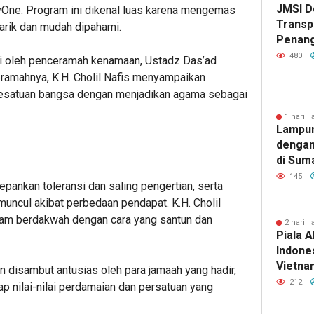
JMSI D
 tvOne. Program ini dikenal luas karena mengemas
Transp
rik dan mudah dipahami.
Penang
Kejati
480
iisi oleh penceramah kenamaan, Ustadz Das’ad
ceramahnya, K.H. Cholil Nafis menyampaikan
kesatuan bangsa dengan menjadikan agama sebagai
1 hari l
Lampun
dengan
di Sum
145
pankan toleransi dan saling pengertian, serta
 muncul akibat perbedaan pendapat. K.H. Cholil
lam berdakwah dengan cara yang santun dan
2 hari l
Piala A
Indones
Vietnam
an disambut antusias oleh para jamaah yang hadir,
Pakans
212
 nilai-nilai perdamaian dan persatuan yang