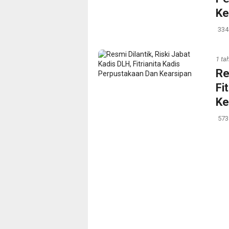
Ke
334
1 ta
‎R
Fi
Ke
573