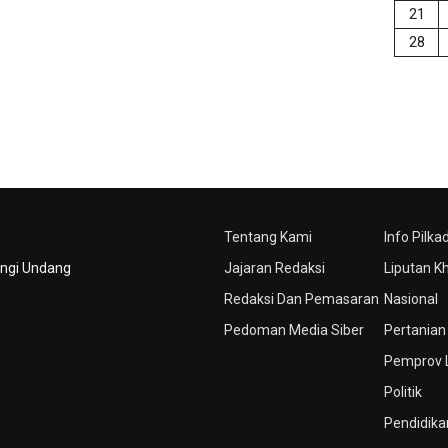
21
28
Tentang Kami
Info Pilka
ungi Undang
Jajaran Redaksi
Liputan K
Redaksi Dan Pemasaran
Nasional
Pedoman Media Siber
Pertanian
Pemprov
Politik
Pendidika