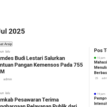
Jul 2025
hat Arsip
Pos T
hun lalu
emdes Budi Lestari Salurkan
15 jam 
Mahasi
ntuan Pangan Kemensos Pada 755
Menulis
M ‎
Berbasi
25
adm
admin
hun lalu
19 jam 
Pempr
emkab Pesawaran Terima
Intens
nghargaan Pelayanan Publik dari