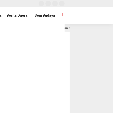
a
Berita Daerah
Seni Budaya
ung dan Mahasiswa UIN Raden Intan Gelar Jumat Bersih
1 hari lalu