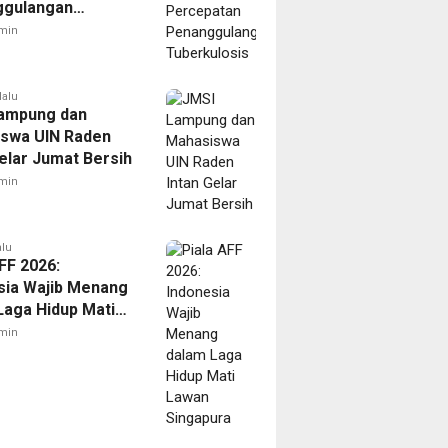
ggulangan
ulosis
min
lalu
ampung dan
swa UIN Raden
Gelar Jumat Bersih
min
alu
FF 2026:
sia Wajib Menang
Laga Hidup Mati
Singapura
min