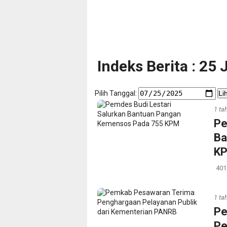
Indeks Berita : 25 
Pilih Tanggal:
Li
1 ta
‎P
Ba
KP
401
1 ta
‎P
Pe