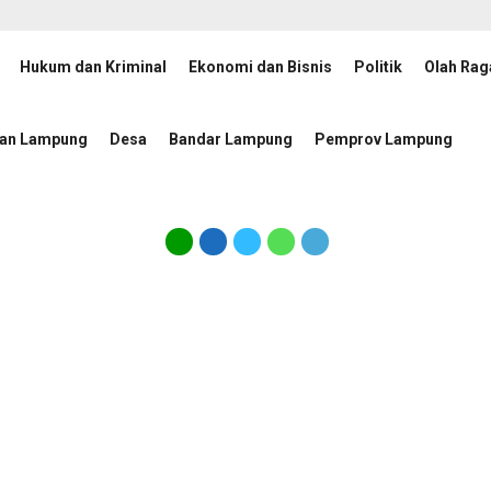
Hukum dan Kriminal
Ekonomi dan Bisnis
Politik
Olah Rag
an Percepatan Penanggulangan Tuberkulosis
JMSI Lamp
21 jam lalu
tan Lampung
Desa
Bandar Lampung
Pemprov Lampung