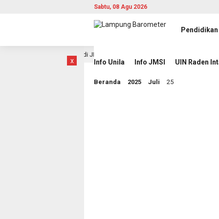
Sabtu, 08 Agu 2026
Pendidikan
 Berita Berbasis AI di JMSI
Pemprov Lampung Intensifk
19 jam lalu
x
Info Unila
Info JMSI
UIN Raden In
Beranda
2025
Juli
25