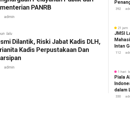
Penan
menterian PANRB
Tuberk
392
ad
admin
21 jam 
JMSI L
hun lalu
Mahasi
esmi Dilantik, Riski Jabat Kadis DLH,
Intan 
trianita Kadis Perpustakaan Dan
112
ad
arsipan ‎
admin
1 hari l
Piala A
Indone
dalam 
Lawan 
330
ad