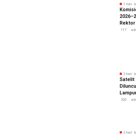
1 hari l
Komisi
2026–2
Rektor
Pengua
117
ad
Badan 
2 hari l
Sateli
Diluncu
Lampun
Baru
320
ad
2 hari l