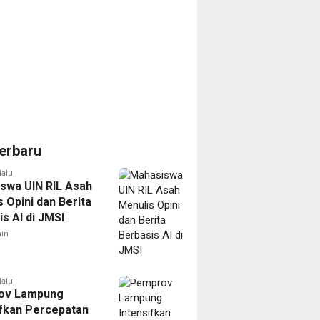
erbaru
lalu
swa UIN RIL Asah
 Opini dan Berita
s AI di JMSI
in
lalu
ov Lampung
ifkan Percepatan