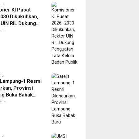
alu
oner KI Pusat
030 Dikukuhkan,
 UIN RIL Dukung
tan Tata Kelola
min
Publik
alu
t Lampung-1 Resmi
rkan, Provinsi
g Buka Babak
min
alu