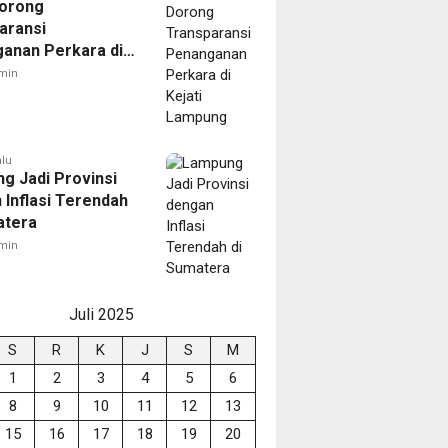
orong
aransi
anan Perkara di
 Lampung
min
alu
g Jadi Provinsi
 Inflasi Terendah
atera
min
Juli 2025
S
R
K
J
S
M
1
2
3
4
5
6
8
9
10
11
12
13
15
16
17
18
19
20