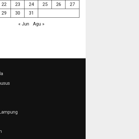
22
23
24
25
26
27
29
30
31
« Jun
Agu »
da
husus
 Lampung
n