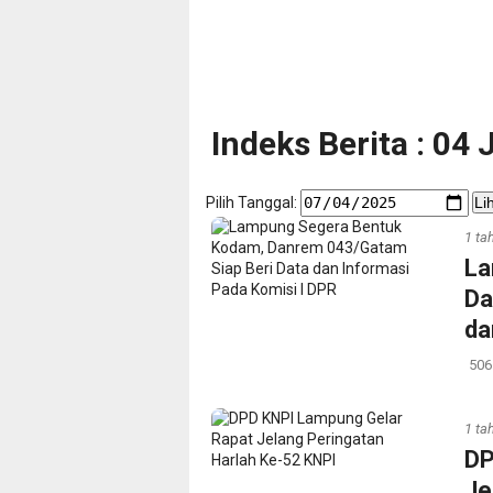
Indeks Berita : 04 
Pilih Tanggal:
Li
1 ta
‎L
Da
da
506
1 ta
DP
Je