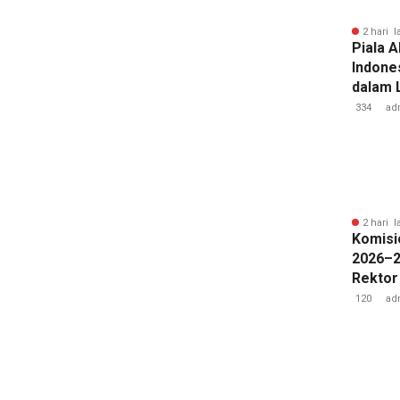
2 hari l
Piala A
Indone
dalam 
Lawan 
334
ad
2 hari l
Komisi
2026–2
Rektor
Pengua
120
ad
Badan 