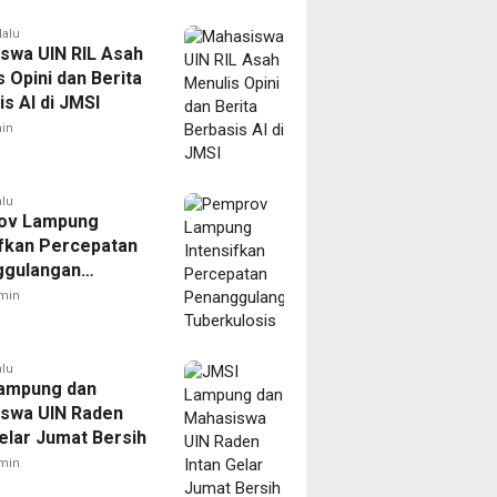
lalu
swa UIN RIL Asah
 Opini dan Berita
s AI di JMSI
in
alu
ov Lampung
ifkan Percepatan
ggulangan
ulosis
min
alu
ampung dan
swa UIN Raden
Gelar Jumat Bersih
min