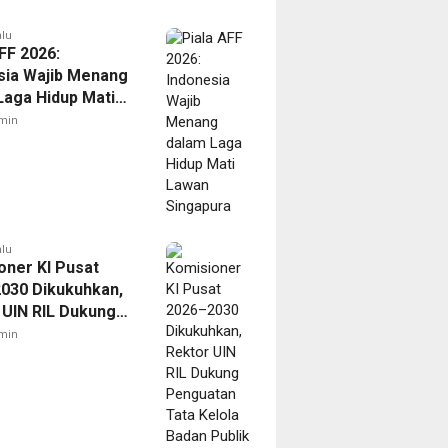
alu
FF 2026:
sia Wajib Menang
Laga Hidup Mati
Singapura
min
alu
oner KI Pusat
030 Dikukuhkan,
 UIN RIL Dukung
tan Tata Kelola
min
Publik