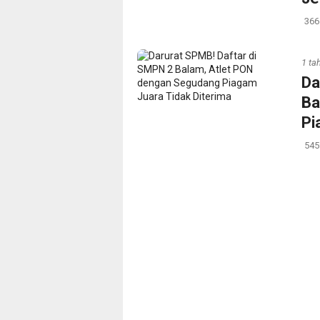
366
1 ta
‎D
Ba
Pi
545