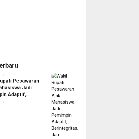
erbaru
alu
Bupati Pesawaran
ahasiswa Jadi
in Adaptif,
gritas, dan
in
mpak