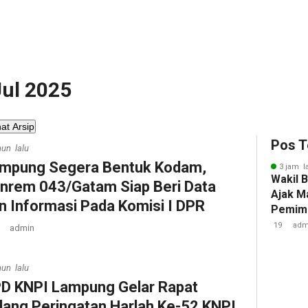
Jul 2025
hat Arsip
Pos T
hun lalu
ampung Segera Bentuk Kodam,
3 jam l
Wakil 
nrem 043/Gatam Siap Beri Data
Ajak M
n Informasi Pada Komisi I DPR
Pemimp
Berinte
19
adm
admin
Berda
hun lalu
D KNPI Lampung Gelar Rapat
lang Peringatan Harlah Ke-52 KNPI ‎