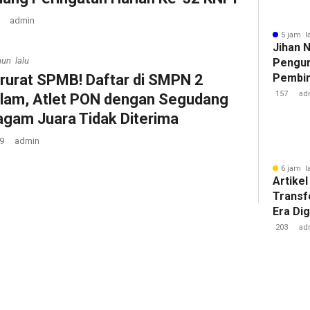
admin
5 jam l
Jihan 
hun lalu
Pengur
arurat SPMB! Daftar di SMPN 2
Pembin
Raden 
157
ad
lam, Atlet PON dengan Segudang
agam Juara Tidak Diterima
9
admin
6 jam l
Artikel
Transf
Era Dig
Besar 
203
ad
Tantan