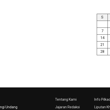
S
7
14
21
28
Tentang Kami
Info Pilka
ungi Undang
Jajaran Redaksi
Liputan K