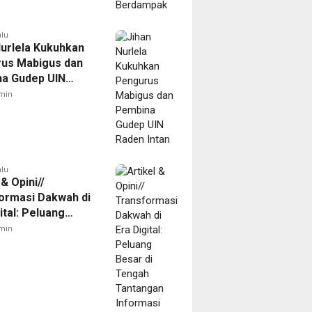
alu
Nurlela Kukuhkan
us Mabigus dan
a Gudep UIN
Intan
min
alu
 & Opini//
ormasi Dakwah di
ital: Peluang
di Tengah
min
gan Informasi