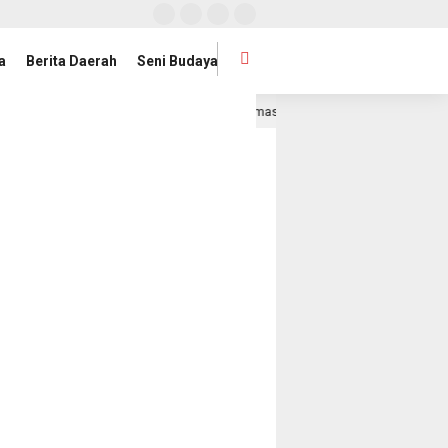
a
Berita Daerah
Seni Budaya
Artikel & Opini// Transformasi Dakwah di Era Digital: Peluang Besar 
am lalu