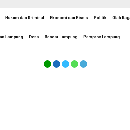
Hukum dan Kriminal
Ekonomi dan Bisnis
Politik
Olah Rag
 Kukuhkan Pengurus Mabigus dan Pembina Gudep UIN Raden Intan
6 j
tan Lampung
Desa
Bandar Lampung
Pemprov Lampung