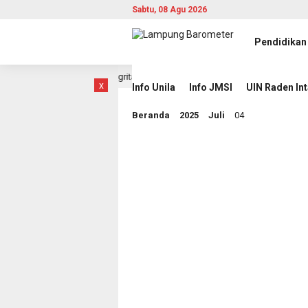
Sabtu, 08 Agu 2026
Pendidikan
in Adaptif, Berintegritas, dan Berdampak
Jihan Nurlela
5 jam lalu
x
Info Unila
Info JMSI
UIN Raden In
Beranda
2025
Juli
04