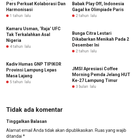
Pers Perkuat Kolaborasi Dan
Babak Play Off, Indonesia
Harmonisasi ‎
Gagal ke Olimpiade Paris
1 tahun lalu
2 tahun lalu
Kamaru Usman, ‘Raja’ UFC
Bunga Citra Lestari
Tak Terkalahkan Asal
Dikabarkan Menikah Pada 2
Nigeria
Desember Ini
4 tahun lalu
2 tahun lalu
Kadiv Humas GNP TIPIKOR
JMSI Apresiasi Coffee
Provinsi Lampung Lepas
Morning Pemda Jelang HUT
Masa Lajang
Ke-27 Lampung Timur
5 tahun lalu
3 bulan lalu
Tidak ada komentar
Tinggalkan Balasan
Alamat email Anda tidak akan dipublikasikan.
Ruas yang wajib
ditandai
*