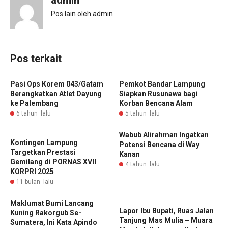
admin
Pos lain oleh admin
Pos terkait
Pasi Ops Korem 043/Gatam
Pemkot Bandar Lampung
Berangkatkan Atlet Dayung
Siapkan Rusunawa bagi
ke Palembang
Korban Bencana Alam
6 tahun lalu
5 tahun lalu
Wabub Alirahman Ingatkan
‎Kontingen Lampung
Potensi Bencana di Way
Targetkan Prestasi
Kanan
Gemilang di PORNAS XVII
4 tahun lalu
KORPRI 2025 ‎
11 bulan lalu
Maklumat Bumi Lancang
Lapor Ibu Bupati, Ruas Jalan
Kuning Rakorgub Se-
Tanjung Mas Mulia – Muara
Sumatera, Ini Kata Apindo