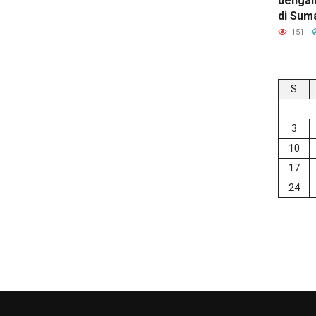
dengan
di Sum
151
S
3
10
17
24