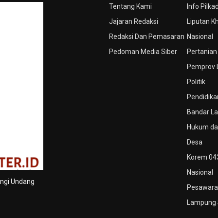
Tentang Kami
Info Pilka
Jajaran Redaksi
Liputan K
Redaksi Dan Pemasaran
Nasional
Pedoman Media Siber
Pertanian
Pemprov
Politik
Pendidika
Bandar L
Hukum dan
Desa
Korem 04
Nasional
ungi Undang
Pesawara
Lampung 