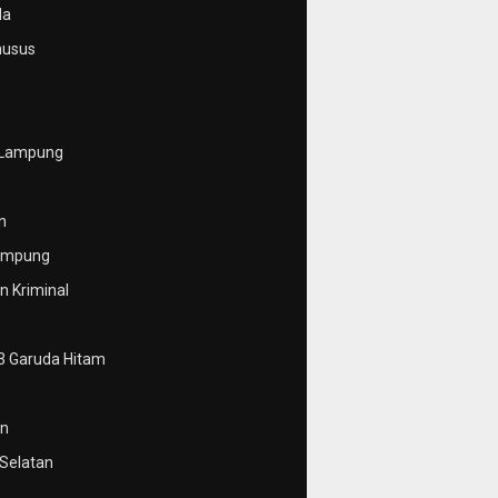
da
husus
 Lampung
n
ampung
 Kriminal
3 Garuda Hitam
n
Selatan