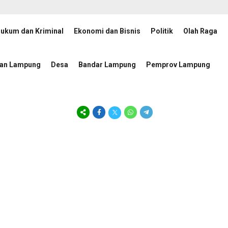
ukum dan Kriminal
Ekonomi dan Bisnis
Politik
Olah Raga
cepatan Penanggulangan Tuberkulosis
JMSI Lampung dan
8 jam lalu
tan Lampung
Desa
Bandar Lampung
Pemprov Lampung