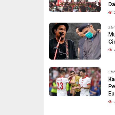
Da
2 ta
Mu
Ci
2 ta
Ka
Pe
Eu