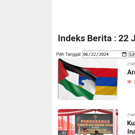
Indeks Berita : 22
Pilih Tanggal:
Li
2 ta
Ar
2 ta
Ku
In