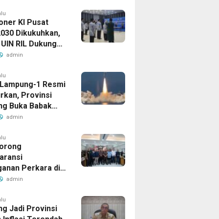
alu
oner KI Pusat
030 Dikukuhkan,
 UIN RIL Dukung
tan Tata Kelola
admin
Publik
alu
t Lampung-1 Resmi
rkan, Provinsi
g Buka Babak
admin
alu
orong
aransi
anan Perkara di
 Lampung
admin
alu
g Jadi Provinsi