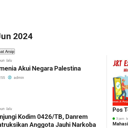
 Jun 2024
hat Arsip
hun lalu
menia Akui Negara Palestina
255
admin
Pos T
hun lalu
njungi Kodim 0426/TB, Danrem
3 jam l
atruksikan Anggota Jauhi Narkoba
Mahasi