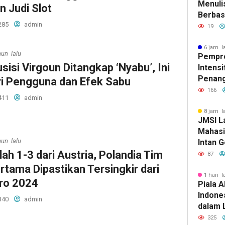
Menulis
n Judi Slot
Berbasi
285
admin
19
6 jam l
hun lalu
Pempr
sisi Virgoun Ditangkap ‘Nyabu’, Ini
Intens
Penan
ri Pengguna dan Efek Sabu
Tuberk
166
411
admin
8 jam l
JMSI L
Mahasi
hun lalu
Intan 
lah 1-3 dari Austria, Polandia Tim
87
rtama Dipastikan Tersingkir dari
1 hari l
ro 2024
Piala A
Indone
340
admin
dalam 
Lawan 
325