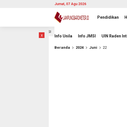
Jumat, 07 Agu 2026
Pendidikan
H
a Berbasis AI di JMSI
Pemprov Lampung Intensifkan Per
6 jam lalu
x
Info Unila
Info JMSI
UIN Raden In
Beranda
2024
Juni
22