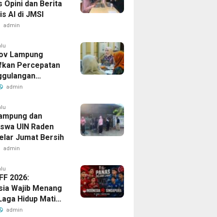
 Opini dan Berita
s AI di JMSI
admin
alu
ov Lampung
ifkan Percepatan
ggulangan
ulosis
admin
alu
ampung dan
swa UIN Raden
Gelar Jumat Bersih
admin
alu
FF 2026:
sia Wajib Menang
Laga Hidup Mati
Singapura
admin