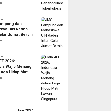
ulosis
min
alu
ampung dan
swa UIN Raden
Gelar Jumat Bersih
min
alu
FF 2026:
sia Wajib Menang
Laga Hidup Mati
Singapura
min
Juni 2024