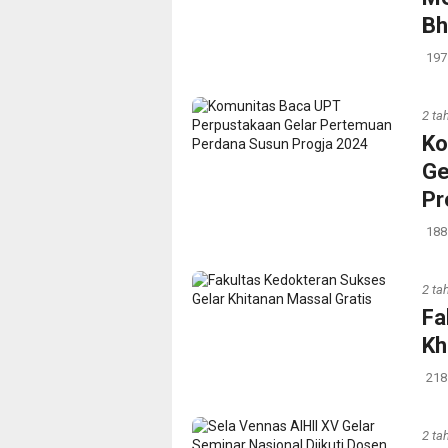
Bh
197
2 ta
Ko
Ge
Pr
188
2 ta
Fa
Kh
218
2 ta