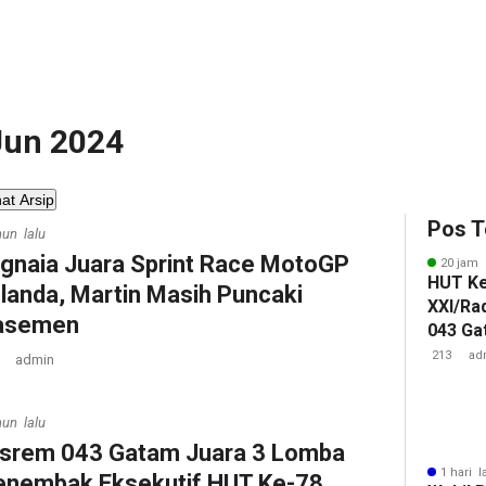
 Jun 2024
hat Arsip
Pos T
hun lalu
gnaia Juara Sprint Race MotoGP
20 jam 
HUT K
landa, Martin Masih Puncaki
XXI/Ra
asemen
043 Ga
Pengab
213
ad
admin
hun lalu
srem 043 Gatam Juara 3 Lomba
1 hari l
nembak Eksekutif HUT Ke-78