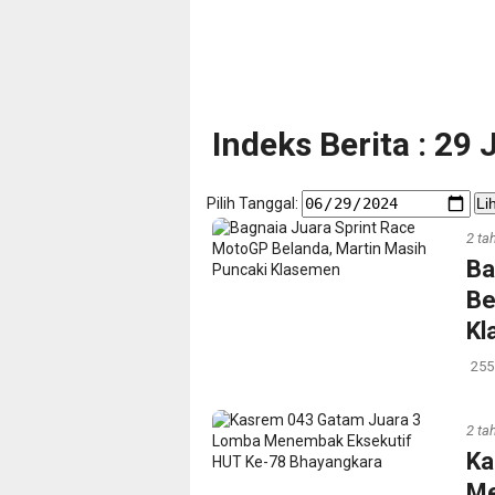
Indeks Berita : 29
Pilih Tanggal:
Li
2 ta
Ba
Be
Kl
255
2 ta
Ka
Me