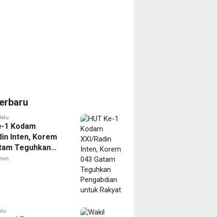
erbaru
lalu
e-1 Kodam
din Inten, Korem
tam Teguhkan
dian untuk Rakyat
min
alu