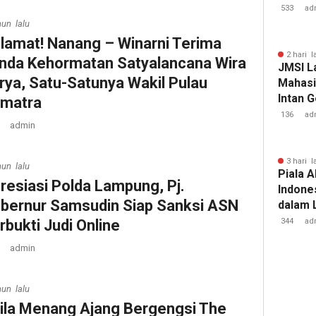
Tuberk
533
ad
hun lalu
lamat! Nanang – Winarni Terima
2 hari l
nda Kehormatan Satyalancana Wira
JMSI L
rya, Satu-Satunya Wakil Pulau
Mahasi
Intan 
matra
136
ad
admin
3 hari l
hun lalu
Piala A
resiasi Polda Lampung, Pj.
Indone
bernur Samsudin Siap Sanksi ASN
dalam 
Lawan 
rbukti Judi Online
344
ad
admin
hun lalu
ila Menang Ajang Bergengsi The