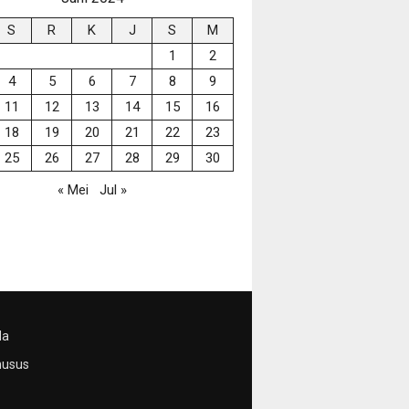
S
R
K
J
S
M
1
2
4
5
6
7
8
9
11
12
13
14
15
16
18
19
20
21
22
23
25
26
27
28
29
30
« Mei
Jul »
da
husus