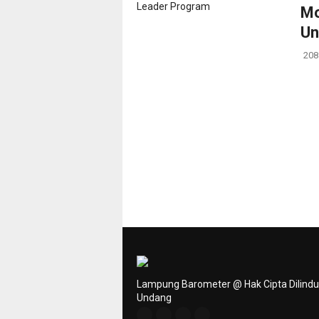
Mo
Un
208
Lampung Barometer @ Hak Cipta Dilind
Undang