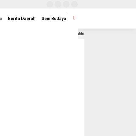
a
Berita Daerah
Seni Budaya
Jihan Nurlela Kukuhkan Pengurus Mabigus dan Pembina Gude
1 hari lalu