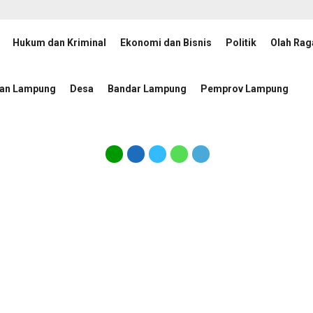
Hukum dan Kriminal
Ekonomi dan Bisnis
Politik
Olah Rag
n Ajak Mahasiswa Jadi Pemimpin Adaptif, Berintegritas, dan Berdampak
tan Lampung
Desa
Bandar Lampung
Pemprov Lampung