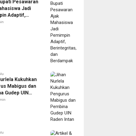
Bupati Pesawaran
ahasiswa Jadi
in Adaptif,
gritas, dan
in
mpak
alu
Nurlela Kukuhkan
us Mabigus dan
a Gudep UIN
Intan
min
alu