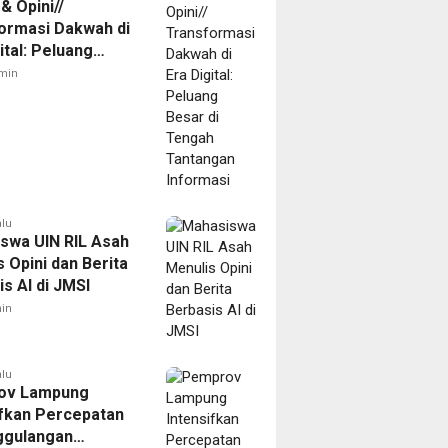
 & Opini//
ormasi Dakwah di
ital: Peluang
di Tengah
min
gan Informasi
alu
swa UIN RIL Asah
 Opini dan Berita
s AI di JMSI
in
alu
ov Lampung
ifkan Percepatan
ggulangan