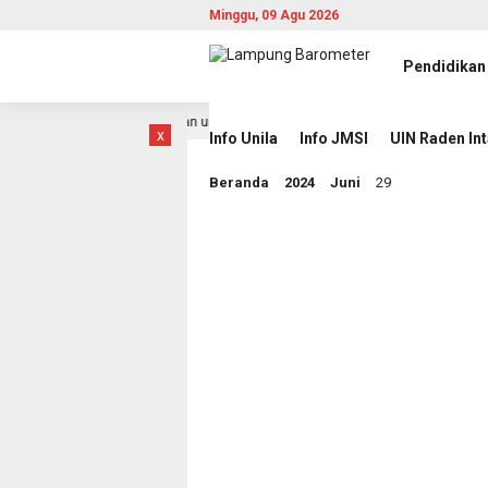
Minggu, 09 Agu 2026
Pendidikan
Teguhkan Pengabdian untuk Rakyat
Wakil Bupati Pesawara
1 hari lalu
x
Info Unila
Info JMSI
UIN Raden In
Beranda
2024
Juni
29