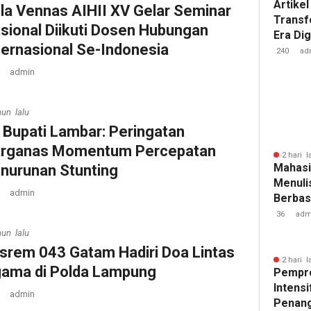
Artikel
la Vennas AIHII XV Gelar Seminar
Transf
sional Diikuti Dosen Hubungan
Era Dig
ternasional Se-Indonesia
Besar 
240
ad
Tantan
admin
hun lalu
. Bupati Lambar: Peringatan
rganas Momentum Percepatan
2 hari l
Mahasi
nurunan Stunting
Menulis
admin
Berbasi
36
adm
hun lalu
srem 043 Gatam Hadiri Doa Lintas
2 hari l
ama di Polda Lampung
Pempr
Intens
admin
Penan