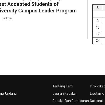
st Accepted Students of
S
iversity Campus Leader Program
admin
3
10
17
24
Tentang Kami
Info Pilka
ungi Undang
Jajaran Redaksi
Liputan K
Redaksi Dan Pemasaran
Nasional