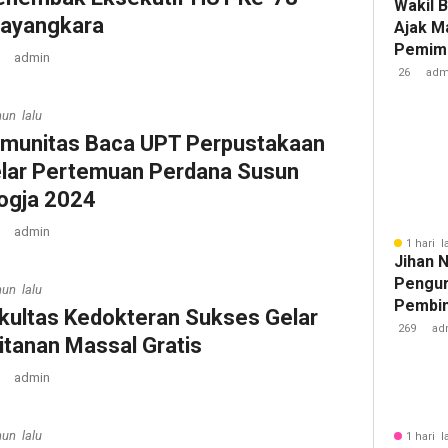
Wakil 
ayangkara
Ajak M
Pemimp
admin
Berinte
26
adm
Berda
hun lalu
munitas Baca UPT Perpustakaan
lar Pertemuan Perdana Susun
ogja 2024
admin
1 hari l
Jihan 
Pengur
hun lalu
Pembin
kultas Kedokteran Sukses Gelar
Raden 
269
ad
itanan Massal Gratis
admin
hun lalu
1 hari l