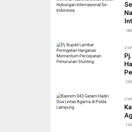
Se
Na
In
180
2 ta
Pj
Ha
Pe
290
2 ta
Ka
Ag
156