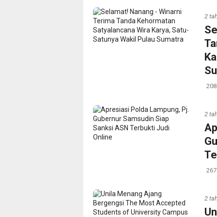
2 ta
Se
Ta
Ka
Su
208
2 ta
Ap
Gu
Te
267
2 ta
Un