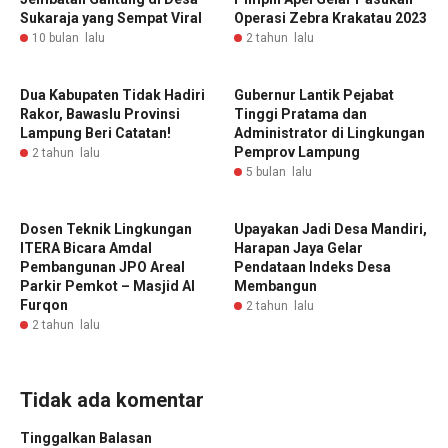
Sukaraja yang Sempat Viral
Operasi Zebra Krakatau 2023
10 bulan lalu
2 tahun lalu
Dua Kabupaten Tidak Hadiri
Gubernur Lantik Pejabat
Rakor, Bawaslu Provinsi
Tinggi Pratama dan
Lampung Beri Catatan!
Administrator di Lingkungan
Pemprov Lampung
2 tahun lalu
5 bulan lalu
Dosen Teknik Lingkungan
Upayakan Jadi Desa Mandiri,
ITERA Bicara Amdal
Harapan Jaya Gelar
Pembangunan JPO Areal
Pendataan Indeks Desa
Parkir Pemkot – Masjid Al
Membangun
Furqon
2 tahun lalu
2 tahun lalu
Tidak ada komentar
Tinggalkan Balasan