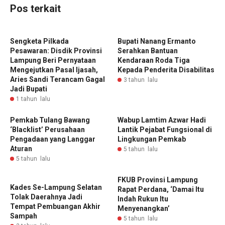
Pos terkait
Sengketa Pilkada
Bupati Nanang Ermanto
Pesawaran: Disdik Provinsi
Serahkan Bantuan
Lampung Beri Pernyataan
Kendaraan Roda Tiga
Mengejutkan Pasal Ijasah,
Kepada Penderita Disabilitas
Aries Sandi Terancam Gagal
3 tahun lalu
Jadi Bupati
1 tahun lalu
Pemkab Tulang Bawang
Wabup Lamtim Azwar Hadi
‘Blacklist’ Perusahaan
Lantik Pejabat Fungsional di
Pengadaan yang Langgar
Lingkungan Pemkab
Aturan
5 tahun lalu
5 tahun lalu
FKUB Provinsi Lampung
Kades Se-Lampung Selatan
Rapat Perdana, ‘Damai Itu
Tolak Daerahnya Jadi
Indah Rukun Itu
Tempat Pembuangan Akhir
Menyenangkan’
Sampah
5 tahun lalu