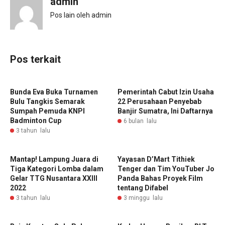
admin
Pos lain oleh admin
Pos terkait
Bunda Eva Buka Turnamen
‎Pemerintah Cabut Izin Usaha
Bulu Tangkis Semarak
22 Perusahaan Penyebab
Sumpah Pemuda KNPI
Banjir Sumatra, Ini Daftarnya
Badminton Cup
6 bulan lalu
3 tahun lalu
Mantap! Lampung Juara di
Yayasan D’Mart Tithiek
Tiga Kategori Lomba dalam
Tenger dan Tim YouTuber Jo
Gelar TTG Nusantara XXIII
Panda Bahas Proyek Film
2022
tentang Difabel
3 tahun lalu
3 minggu lalu