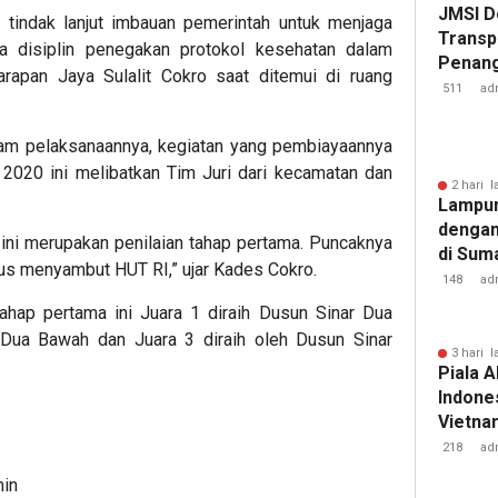
JMSI D
 tindak lanjut imbauan pemerintah untuk menjaga
Transp
a disiplin penegakan protokol kesehatan dalam
Penang
rapan Jaya Sulalit Cokro saat ditemui di ruang
Kejati
511
ad
lam pelaksanaannya, kegiatan yang pembiayaannya
2020 ini melibatkan Tim Juri dari kecamatan dan
2 hari l
Lampun
dengan
dan ini merupakan penilaian tahap pertama. Puncaknya
di Sum
us menyambut HUT RI,” ujar Kades Cokro.
148
ad
ahap pertama ini Juara 1 diraih Dusun Sinar Dua
 Dua Bawah dan Juara 3 diraih oleh Dusun Sinar
3 hari l
Piala A
Indones
Vietnam
Pakans
218
ad
min