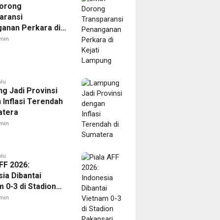
orong
aransi
anan Perkara di
 Lampung
min
alu
g Jadi Provinsi
 Inflasi Terendah
atera
min
alu
FF 2026:
ia Dibantai
 0-3 di Stadion
ari
min