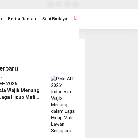
a
Berita Daerah
Seni Budaya
Provinsi Lampung Buka Babak Baru
JMSI Dorong Transpara
1 hari lalu
erbaru
lalu
FF 2026:
sia Wajib Menang
Laga Hidup Mati
Singapura
min