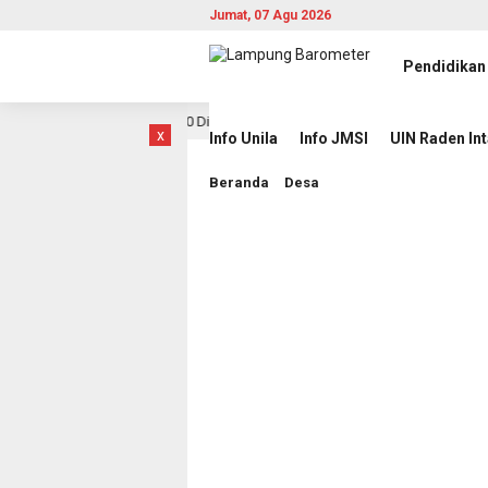
Jumat, 07 Agu 2026
Pendidikan
r KI Pusat 2026–2030 Dikukuhkan, Rektor UIN RIL Dukung Penguatan Tata Kel
x
Info Unila
Info JMSI
UIN Raden In
Beranda
Desa