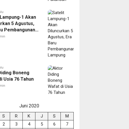
alu
t Lampung-1 Akan
urkan 5 Agustus,
ru Pembangunan
ng
min
alu
Diding Boneng
di Usia 76 Tahun
min
Juni 2020
S
R
K
J
S
M
2
3
4
5
6
7