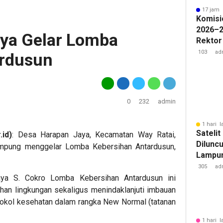
17 jam 
Komisi
2026–2
ya Gelar Lomba
Rektor
Pengua
103
ad
ardusun
Badan 
0
232
admin
1 hari l
Sateli
id)
: Desa Harapan Jaya, Kecamatan Way Ratai,
Diluncu
ampung menggelar Lomba Kebersihan Antardusun,
Lampun
Baru
305
ad
ya S. Cokro Lomba Kebersihan Antardusun ini
han lingkungan sekaligus menindaklanjuti imbauan
okol kesehatan dalam rangka New Normal (tatanan
1 hari l