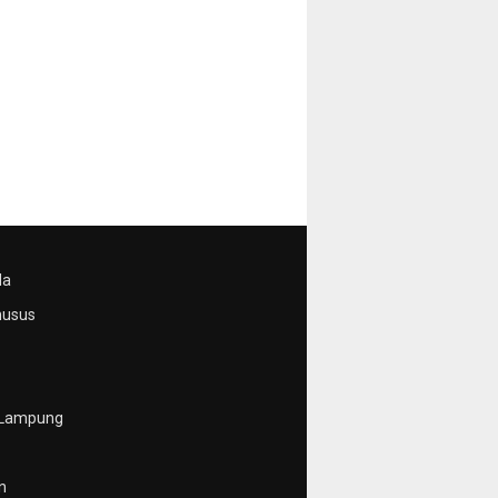
da
husus
 Lampung
n