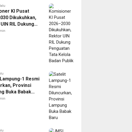
lalu
oner KI Pusat
030 Dikukuhkan,
 UIN RIL Dukung
tan Tata Kelola
min
Publik
alu
t Lampung-1 Resmi
rkan, Provinsi
g Buka Babak
min
alu