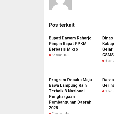
Pos terkait
Bupati Dawam Raharjo
Dinas
Pimpin Rapat PPKM
Kabup
Berbasis Mikro
Gelar
GSMS
5 tahun lalu
6 tahu
‎Program Desaku Maju
Darso
Bawa Lampung Raih
Gerin
Terbaik 3 Nasional
3 tahu
Penghargaan
Pembangunan Daerah
2025 ‎
7 bulan lalu