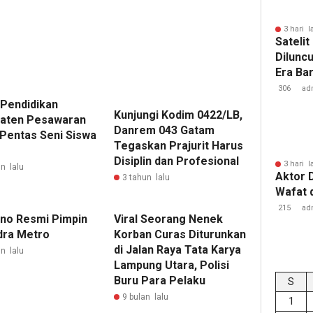
3 hari l
Sateli
Dilunc
Era Ba
Lampu
306
ad
 Pendidikan
Kunjungi Kodim 0422/LB,
aten Pesawaran
Danrem 043 Gatam
 Pentas Seni Siswa
Tegaskan Prajurit Harus
Disiplin dan Profesional
3 hari l
n lalu
Aktor 
3 tahun lalu
Wafat 
215
ad
no Resmi Pimpin
Viral Seorang Nenek
dra Metro
Korban Curas Diturunkan
di Jalan Raya Tata Karya
n lalu
Lampung Utara, Polisi
Buru Para Pelaku
S
9 bulan lalu
1