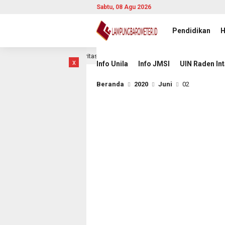
Sabtu, 08 Agu 2026
Pendidikan
H
in Adaptif, Berintegritas, dan Berdampak
Jihan Nurlela
5 jam lalu
x
Info Unila
Info JMSI
UIN Raden In
Beranda
2020
Juni
02