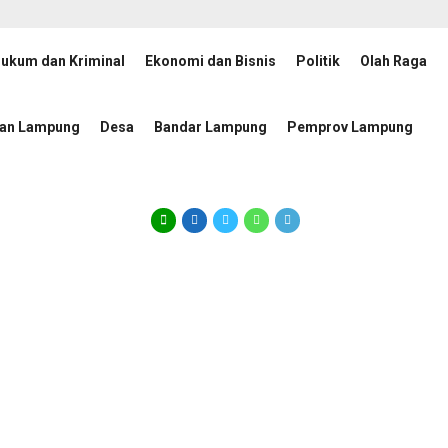
ukum dan Kriminal
Ekonomi dan Bisnis
Politik
Olah Raga
 Kukuhkan Pengurus Mabigus dan Pembina Gudep UIN Raden Intan
6 j
tan Lampung
Desa
Bandar Lampung
Pemprov Lampung