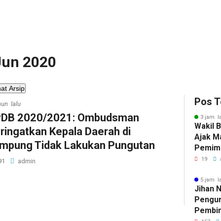
 Jun 2020
hat Arsip
Pos T
hun lalu
DB 2020/2021: Ombudsman
3 jam l
Wakil 
ringatkan Kepala Daerah di
Ajak M
mpung Tidak Lakukan Pungutan
Pemimp
Berinte
19
91
admin
Berda
5 jam l
Jihan 
Pengur
Pembin