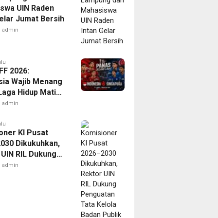
swa UIN Raden
Gelar Jumat Bersih
admin
alu
FF 2026:
sia Wajib Menang
Laga Hidup Mati
Singapura
admin
alu
oner KI Pusat
030 Dikukuhkan,
 UIN RIL Dukung
tan Tata Kelola
admin
Publik