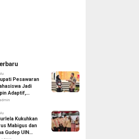
erbaru
alu
Bupati Pesawaran
ahasiswa Jadi
in Adaptif,
gritas, dan
admin
mpak
alu
Nurlela Kukuhkan
us Mabigus dan
a Gudep UIN