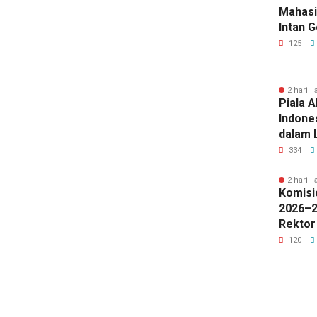
Mahasi
Intan 
125
2 hari l
Piala A
Indone
dalam 
Lawan 
334
2 hari l
Komisi
2026–2
Rektor
Pengua
120
Badan 