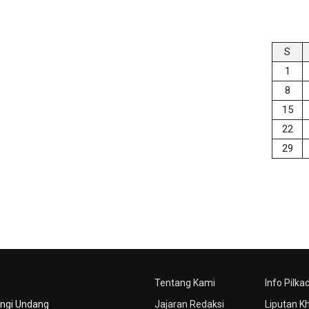
S
1
8
15
22
29
Tentang Kami
Info Pilka
ungi Undang
Jajaran Redaksi
Liputan K