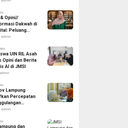
Intan
admin
alu
 & Opini//
ormasi Dakwah di
ital: Peluang
di Tengah
admin
gan Informasi
lalu
swa UIN RIL Asah
 Opini dan Berita
s AI di JMSI
admin
alu
ov Lampung
ifkan Percepatan
ggulangan
ulosis
admin
alu
ampung dan