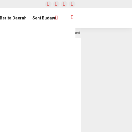
Berita Daerah
Seni Budaya
Artikel & Opini// Transformasi Dakwah di Era Digital: Peluang Besar 
am lalu