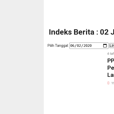
Indeks Berita : 02
Pilih Tanggal:
Li
6 ta
PP
Pe
La
1