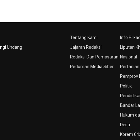
Tentang Kami
Info Pilka
ungi Undang
Jajaran Redaksi
Liputan K
Redaksi Dan Pemasaran
Nasional
Pedoman Media Siber
Pertanian
Pemprov
Politik
Pendidika
Bandar L
Hukum dan
Desa
Korem 04