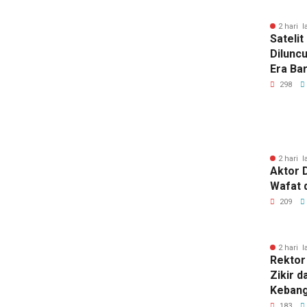
2 hari l
Sateli
Dilunc
Era Ba
Lampu
298
2 hari l
Aktor 
Wafat 
209
2 hari l
Rektor 
Zikir d
Kebang
183