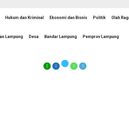
Hukum dan Kriminal
Ekonomi dan Bisnis
Politik
Olah Rag
paransi Penanganan Perkara di Kejati Lampung
Lampung 
1 hari lalu
tan Lampung
Desa
Bandar Lampung
Pemprov Lampung