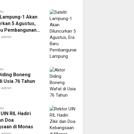
alu
t Lampung-1 Akan
urkan 5 Agustus,
ru Pembangunan
ng
admin
alu
Diding Boneng
di Usia 76 Tahun
admin
alu
UIN RIL Hadiri
an Doa
saan di Monas
admin