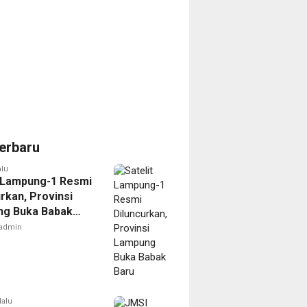
erbaru
alu
t Lampung-1 Resmi
rkan, Provinsi
g Buka Babak
admin
lalu