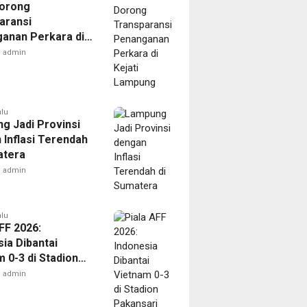
orong
aransi
anan Perkara di
 Lampung
admin
alu
g Jadi Provinsi
 Inflasi Terendah
atera
admin
alu
FF 2026:
ia Dibantai
 0-3 di Stadion
ari
admin