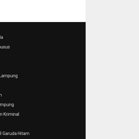
da
husus
 Lampung
n
ampung
 Kriminal
3 Garuda Hitam