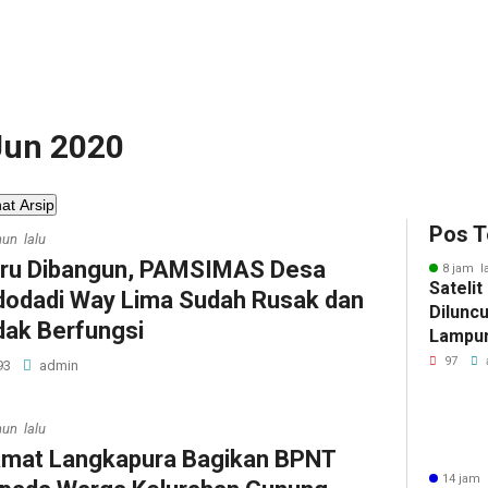
 Jun 2020
hat Arsip
Pos T
hun lalu
ru Dibangun, PAMSIMAS Desa
8 jam l
Sateli
dodadi Way Lima Sudah Rusak dan
Diluncu
dak Berfungsi
Lampun
Baru
97
93
admin
hun lalu
mat Langkapura Bagikan BPNT
14 jam 