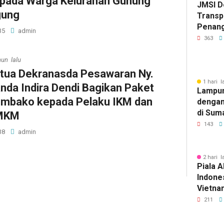
pada Warga Kelurahan Gunung
JMSI D
ung
Transp
Penang
35
admin
Kejati
363
hun lalu
tua Dekranasda Pesawaran Ny.
1 hari l
nda Indira Dendi Bagikan Paket
Lampun
mbako kepada Pelaku IKM dan
dengan
di Sum
MKM
143
38
admin
2 hari l
Piala A
Indones
Vietnam
Pakans
211