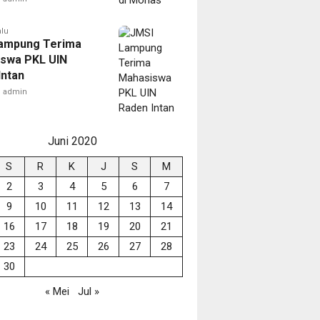
alu
ampung Terima
swa PKL UIN
Intan
admin
Juni 2020
S
R
K
J
S
M
2
3
4
5
6
7
9
10
11
12
13
14
16
17
18
19
20
21
23
24
25
26
27
28
30
« Mei
Jul »