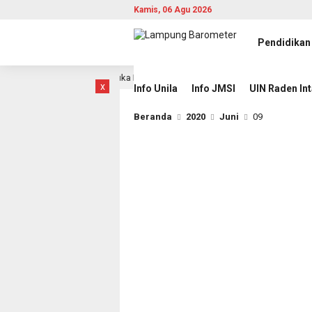
Kamis, 06 Agu 2026
Pendidikan
n, Provinsi Lampung Buka Babak Baru
JMSI Dorong Trans
14 jam lalu
x
Info Unila
Info JMSI
UIN Raden In
Beranda
2020
Juni
09