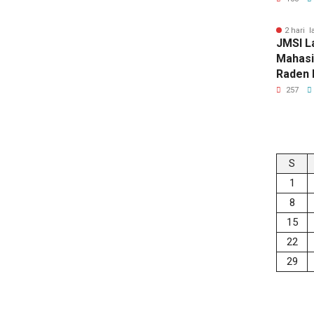
2 hari l
JMSI L
Mahasi
Raden 
257
S
1
8
15
22
29