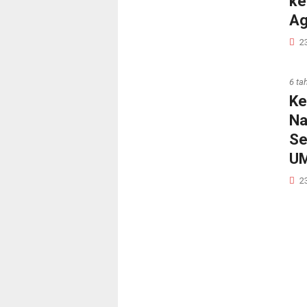
ke
Ag
2
6 ta
Ke
Na
Se
U
2