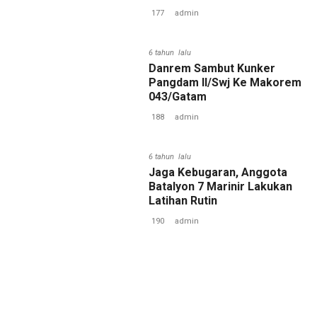
177
admin
6 tahun lalu
Danrem Sambut Kunker
Pangdam II/Swj Ke Makorem
043/Gatam
188
admin
6 tahun lalu
Jaga Kebugaran, Anggota
Batalyon 7 Marinir Lakukan
Latihan Rutin
190
admin