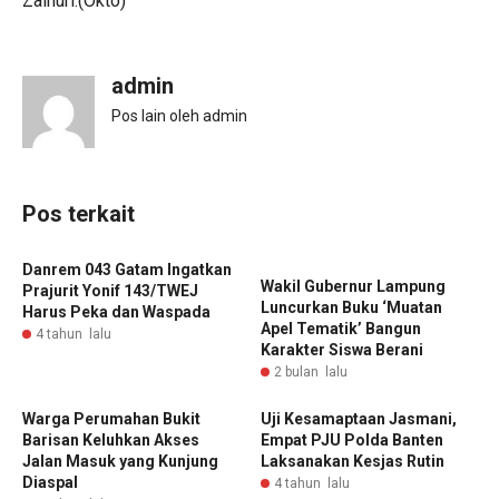
Zainuri.(Okto)
admin
Pos lain oleh admin
Pos terkait
Danrem 043 Gatam Ingatkan
Wakil Gubernur Lampung
Prajurit Yonif 143/TWEJ
Luncurkan Buku ‘Muatan
Harus Peka dan Waspada
Apel Tematik’ Bangun
4 tahun lalu
Karakter Siswa Berani
2 bulan lalu
Warga Perumahan Bukit
Uji Kesamaptaan Jasmani,
Barisan Keluhkan Akses
Empat PJU Polda Banten
Jalan Masuk yang Kunjung
Laksanakan Kesjas Rutin
Diaspal
4 tahun lalu