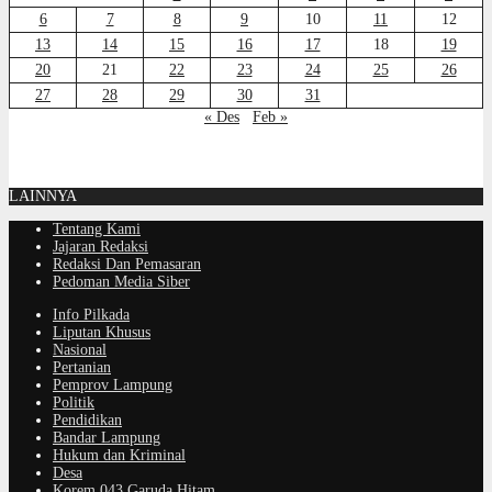
6
7
8
9
10
11
12
13
14
15
16
17
18
19
20
21
22
23
24
25
26
27
28
29
30
31
« Des
Feb »
LAINNYA
Tentang Kami
Jajaran Redaksi
Redaksi Dan Pemasaran
Pedoman Media Siber
Info Pilkada
Liputan Khusus
Nasional
Pertanian
Pemprov Lampung
Politik
Pendidikan
Bandar Lampung
Hukum dan Kriminal
Desa
Korem 043 Garuda Hitam