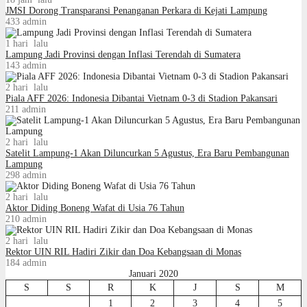
JMSI Dorong Transparansi Penanganan Perkara di Kejati Lampung
433
admin
1 hari lalu
Lampung Jadi Provinsi dengan Inflasi Terendah di Sumatera
143
admin
2 hari lalu
Piala AFF 2026: Indonesia Dibantai Vietnam 0-3 di Stadion Pakansari
211
admin
2 hari lalu
Satelit Lampung-1 Akan Diluncurkan 5 Agustus, Era Baru Pembangunan
Lampung
298
admin
2 hari lalu
Aktor Diding Boneng Wafat di Usia 76 Tahun
210
admin
2 hari lalu
Rektor UIN RIL Hadiri Zikir dan Doa Kebangsaan di Monas
184
admin
Januari 2020
S
S
R
K
J
S
M
1
2
3
4
5