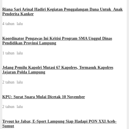
Riana Sari Arinal Hadiri Kegiatan Penggalangan Dana Untuk Anak
Penderita Kanker
4 tahun lalu
‎Koordinator Pengawas Ini Kritisi Program SMA Unggul Dinas
Pendidikan Provinsi Lampung
1 tahun lalu
Jelang Pemilu Kapolri Mutasi 67 Kapolres, Termasuk Kapolres
Jajaran Polda Lampung
2 tahun lalu
KPU: Surat Suara Mulai Dicetak 10 November
2 tahun lalu
Tryout ke Jabar, E-Sport Lampung Siap Hadapi PON XXI Aceh-
Sumut