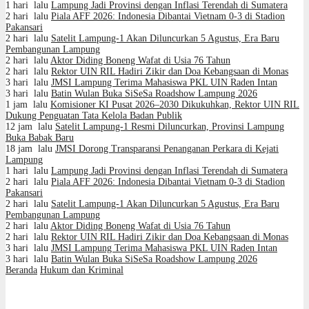
1 hari lalu
Lampung Jadi Provinsi dengan Inflasi Terendah di Sumatera
2 hari lalu
Piala AFF 2026: Indonesia Dibantai Vietnam 0-3 di Stadion
Pakansari
2 hari lalu
Satelit Lampung-1 Akan Diluncurkan 5 Agustus, Era Baru
Pembangunan Lampung
2 hari lalu
Aktor Diding Boneng Wafat di Usia 76 Tahun
2 hari lalu
Rektor UIN RIL Hadiri Zikir dan Doa Kebangsaan di Monas
3 hari lalu
JMSI Lampung Terima Mahasiswa PKL UIN Raden Intan
3 hari lalu
Batin Wulan Buka SiSeSa Roadshow Lampung 2026
1 jam lalu
Komisioner KI Pusat 2026–2030 Dikukuhkan, Rektor UIN RIL
Dukung Penguatan Tata Kelola Badan Publik
12 jam lalu
Satelit Lampung-1 Resmi Diluncurkan, Provinsi Lampung
Buka Babak Baru
18 jam lalu
JMSI Dorong Transparansi Penanganan Perkara di Kejati
Lampung
1 hari lalu
Lampung Jadi Provinsi dengan Inflasi Terendah di Sumatera
2 hari lalu
Piala AFF 2026: Indonesia Dibantai Vietnam 0-3 di Stadion
Pakansari
2 hari lalu
Satelit Lampung-1 Akan Diluncurkan 5 Agustus, Era Baru
Pembangunan Lampung
2 hari lalu
Aktor Diding Boneng Wafat di Usia 76 Tahun
2 hari lalu
Rektor UIN RIL Hadiri Zikir dan Doa Kebangsaan di Monas
3 hari lalu
JMSI Lampung Terima Mahasiswa PKL UIN Raden Intan
3 hari lalu
Batin Wulan Buka SiSeSa Roadshow Lampung 2026
Beranda
Hukum dan Kriminal