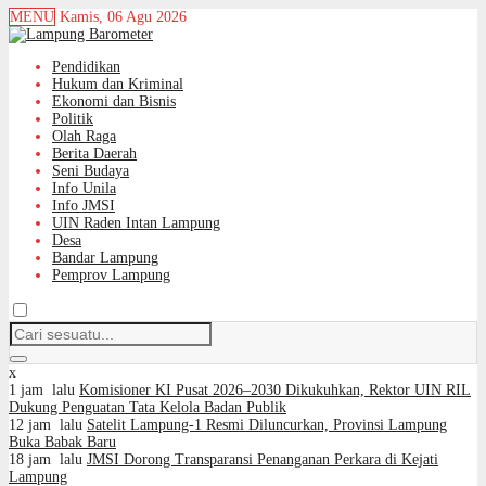
MENU
Kamis, 06 Agu 2026
Pendidikan
Hukum dan Kriminal
Ekonomi dan Bisnis
Politik
Olah Raga
Berita Daerah
Seni Budaya
Info Unila
Info JMSI
UIN Raden Intan Lampung
Desa
Bandar Lampung
Pemprov Lampung
x
1 jam lalu
Komisioner KI Pusat 2026–2030 Dikukuhkan, Rektor UIN RIL
Dukung Penguatan Tata Kelola Badan Publik
12 jam lalu
Satelit Lampung-1 Resmi Diluncurkan, Provinsi Lampung
Buka Babak Baru
18 jam lalu
JMSI Dorong Transparansi Penanganan Perkara di Kejati
Lampung