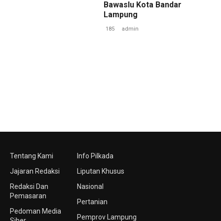
Bawaslu Kota Bandar
Lampung
185
admin
Tentang Kami
Info Pilkada
Jajaran Redaksi
Liputan Khusus
Redaksi Dan
Nasional
Pemasaran
Pertanian
Pedoman Media
Pemprov Lampung
Siber