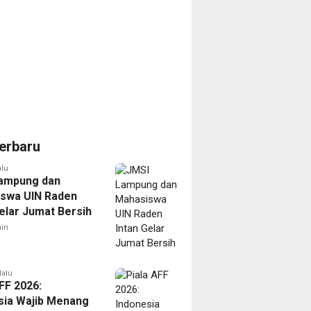
erbaru
alu
ampung dan
swa UIN Raden
Gelar Jumat Bersih
in
lalu
FF 2026:
sia Wajib Menang