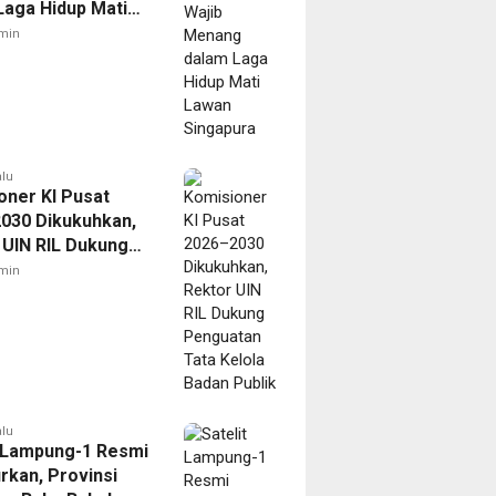
Laga Hidup Mati
Singapura
min
alu
oner KI Pusat
030 Dikukuhkan,
 UIN RIL Dukung
tan Tata Kelola
min
Publik
alu
t Lampung-1 Resmi
rkan, Provinsi