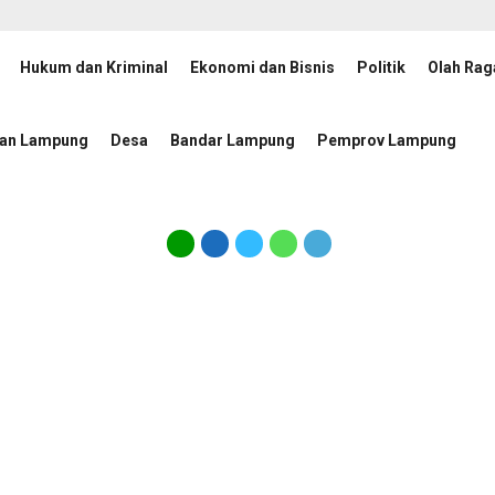
Hukum dan Kriminal
Ekonomi dan Bisnis
Politik
Olah Rag
 Wajib Menang dalam Laga Hidup Mati Lawan Singapura
Ko
1 hari lalu
tan Lampung
Desa
Bandar Lampung
Pemprov Lampung