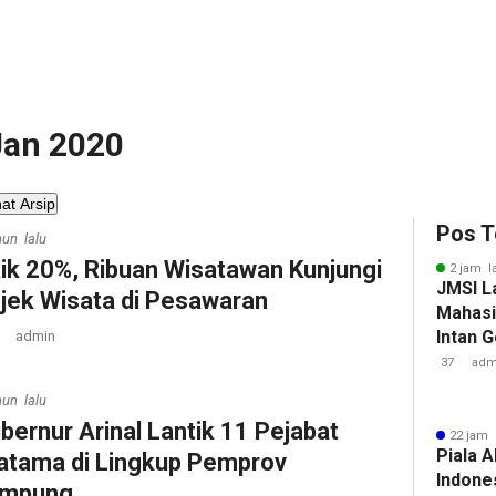
 Jan 2020
hat Arsip
Pos T
hun lalu
ik 20%, Ribuan Wisatawan Kunjungi
2 jam l
JMSI L
jek Wisata di Pesawaran
Mahasi
Intan 
admin
37
adm
hun lalu
bernur Arinal Lantik 11 Pejabat
22 jam 
Piala A
atama di Lingkup Pemprov
Indone
ampung