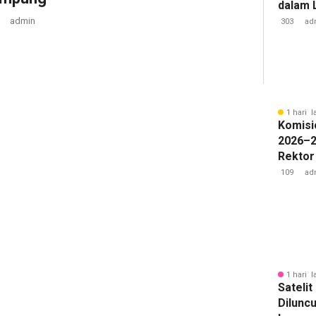
dalam 
Lawan 
admin
303
ad
1 hari l
Komisi
2026–2
Rektor
Pengua
109
ad
Badan 
1 hari l
Sateli
Diluncu