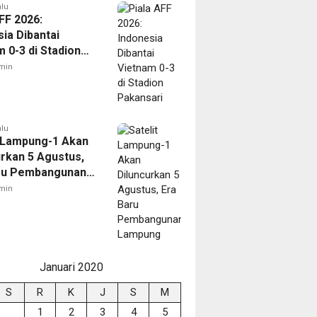
alu
FF 2026:
ia Dibantai
 0-3 di Stadion
ari
min
alu
t Lampung-1 Akan
urkan 5 Agustus,
ru Pembangunan
ng
min
Januari 2020
S
R
K
J
S
M
1
2
3
4
5