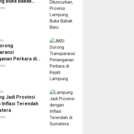
g Buka Babak
min
alu
orong
aransi
anan Perkara di
 Lampung
min
alu
g Jadi Provinsi
 Inflasi Terendah
atera
min