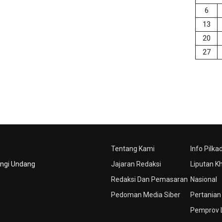
6
13
20
27
Tentang Kami
Info Pilka
ungi Undang
Jajaran Redaksi
Liputan K
Redaksi Dan Pemasaran
Nasional
Pedoman Media Siber
Pertanian
Pemprov