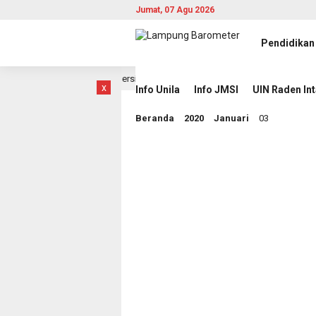
Jumat, 07 Agu 2026
Pendidikan
 Intan Gelar Jumat Bersih
Piala AFF 2026: Indonesia
22 jam lalu
x
Info Unila
Info JMSI
UIN Raden In
Beranda
2020
Januari
03