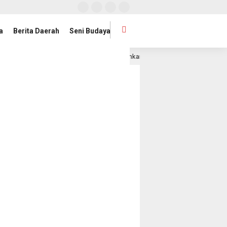
a
Berita Daerah
Seni Budaya
misioner KI Pusat 2026–2030 Dikukuhkan, Rektor UIN RIL Dukung Penguatan T