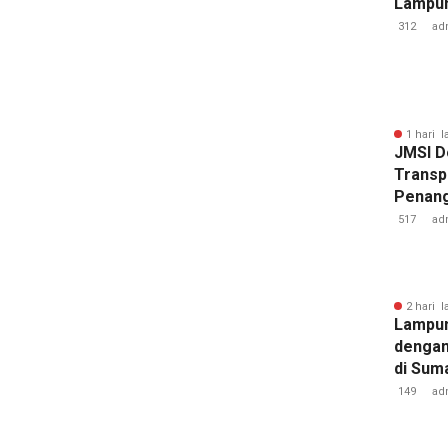
Lampun
Baru
312
ad
1 hari l
JMSI D
Transp
Penang
Kejati
517
ad
2 hari l
Lampun
dengan
di Sum
149
ad