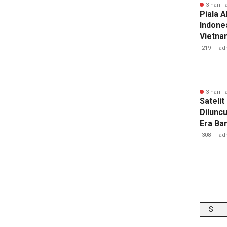
3 hari l
Piala A
Indones
Vietnam
Pakans
219
ad
3 hari l
Sateli
Dilunc
Era Ba
Lampu
308
ad
S