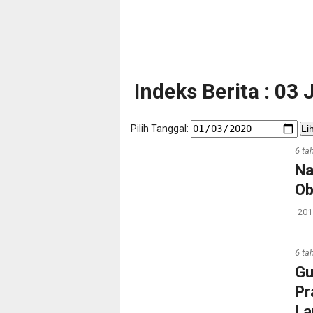
Indeks Berita : 03
Pilih Tanggal:
Li
6 ta
Na
Ob
201
6 ta
Gu
Pr
L