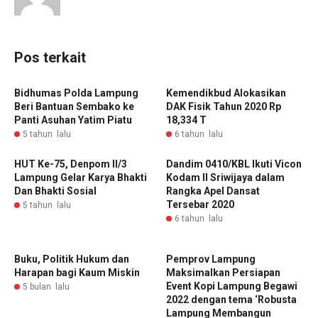
Pos terkait
Bidhumas Polda Lampung
Kemendikbud Alokasikan
Beri Bantuan Sembako ke
DAK Fisik Tahun 2020 Rp
Panti Asuhan Yatim Piatu
18,334 T
5 tahun lalu
6 tahun lalu
HUT Ke-75, Denpom II/3
Dandim 0410/KBL Ikuti Vicon
Lampung Gelar Karya Bhakti
Kodam II Sriwijaya dalam
Dan Bhakti Sosial
Rangka Apel Dansat
Tersebar 2020
5 tahun lalu
6 tahun lalu
Buku, Politik Hukum dan
Pemprov Lampung
Harapan bagi Kaum Miskin
Maksimalkan Persiapan
Event Kopi Lampung Begawi
5 bulan lalu
2022 dengan tema ‘Robusta
Lampung Membangun