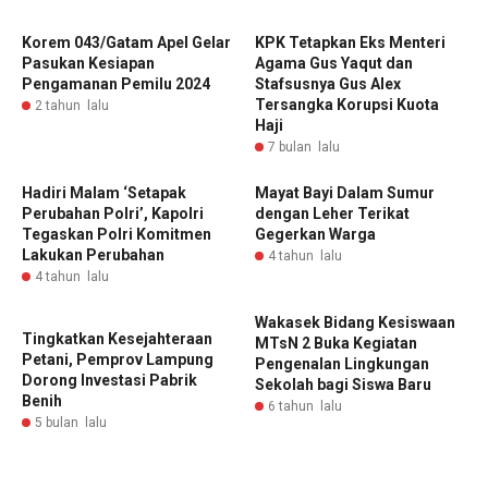
Korem 043/Gatam Apel Gelar
‎KPK Tetapkan Eks Menteri
Pasukan Kesiapan
Agama Gus Yaqut dan
Pengamanan Pemilu 2024
Stafsusnya Gus Alex
Tersangka Korupsi Kuota
2 tahun lalu
Haji ‎
7 bulan lalu
Hadiri Malam ‘Setapak
Mayat Bayi Dalam Sumur
Perubahan Polri’, Kapolri
dengan Leher Terikat
Tegaskan Polri Komitmen
Gegerkan Warga
Lakukan Perubahan
4 tahun lalu
4 tahun lalu
Wakasek Bidang Kesiswaan
Tingkatkan Kesejahteraan
MTsN 2 Buka Kegiatan
Petani, Pemprov Lampung
Pengenalan Lingkungan
Dorong Investasi Pabrik
Sekolah bagi Siswa Baru
Benih
6 tahun lalu
5 bulan lalu