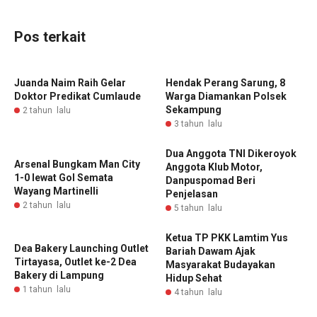
Pos terkait
Juanda Naim Raih Gelar
Hendak Perang Sarung, 8
Doktor Predikat Cumlaude
Warga Diamankan Polsek
Sekampung
2 tahun lalu
3 tahun lalu
Dua Anggota TNI Dikeroyok
Arsenal Bungkam Man City
Anggota Klub Motor,
1-0 lewat Gol Semata
Danpuspomad Beri
Wayang Martinelli
Penjelasan
2 tahun lalu
5 tahun lalu
Ketua TP PKK Lamtim Yus
Dea Bakery Launching Outlet
Bariah Dawam Ajak
Tirtayasa, Outlet ke-2 Dea
Masyarakat Budayakan
Bakery di Lampung
Hidup Sehat
1 tahun lalu
4 tahun lalu