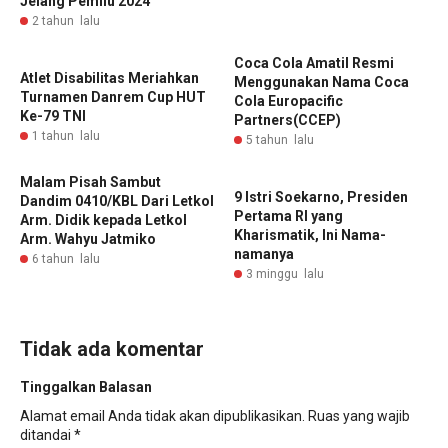
Jelang Pemilu 2024
2 tahun lalu
Coca Cola Amatil Resmi
Atlet Disabilitas Meriahkan
Menggunakan Nama Coca
Turnamen Danrem Cup HUT
Cola Europacific
Ke-79 TNI
Partners(CCEP)
1 tahun lalu
5 tahun lalu
Malam Pisah Sambut
9 Istri Soekarno, Presiden
Dandim 0410/KBL Dari Letkol
Pertama RI yang
Arm. Didik kepada Letkol
Kharismatik, Ini Nama-
Arm. Wahyu Jatmiko
namanya
6 tahun lalu
3 minggu lalu
Tidak ada komentar
Tinggalkan Balasan
Alamat email Anda tidak akan dipublikasikan.
Ruas yang wajib
ditandai
*