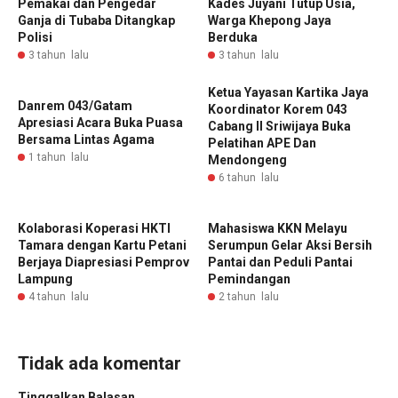
Pemakai dan Pengedar
Kades Juyani Tutup Usia,
Ganja di Tubaba Ditangkap
Warga Khepong Jaya
Polisi
Berduka
3 tahun lalu
3 tahun lalu
Ketua Yayasan Kartika Jaya
‎Danrem 043/Gatam
Koordinator Korem 043
Apresiasi Acara Buka Puasa
Cabang II Sriwijaya Buka
Bersama Lintas Agama ‎ ‎
Pelatihan APE Dan
1 tahun lalu
Mendongeng
6 tahun lalu
Kolaborasi Koperasi HKTI
Mahasiswa KKN Melayu
Tamara dengan Kartu Petani
Serumpun Gelar Aksi Bersih
Berjaya Diapresiasi Pemprov
Pantai dan Peduli Pantai
Lampung
Pemindangan
4 tahun lalu
2 tahun lalu
Tidak ada komentar
Tinggalkan Balasan