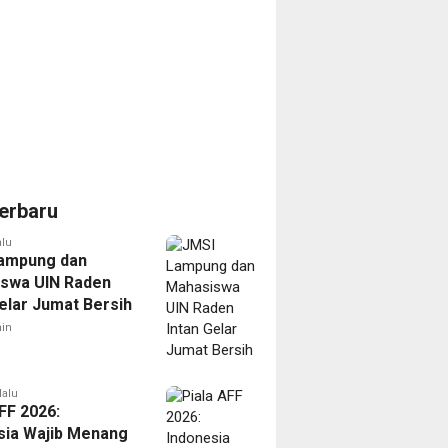
erbaru
alu
ampung dan
swa UIN Raden
Gelar Jumat Bersih
in
lalu
FF 2026:
sia Wajib Menang