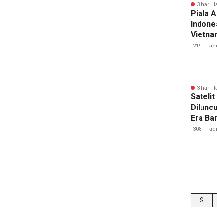
3 hari l
Piala A
Indones
Vietnam
Pakans
219
ad
3 hari l
Sateli
Dilunc
Era Ba
Lampu
308
ad
S