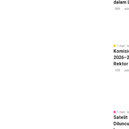
dalam 
Lawan 
304
ad
1 hari l
Komisi
2026–2
Rektor
Pengua
109
ad
Badan 
1 hari l
Sateli
Diluncu