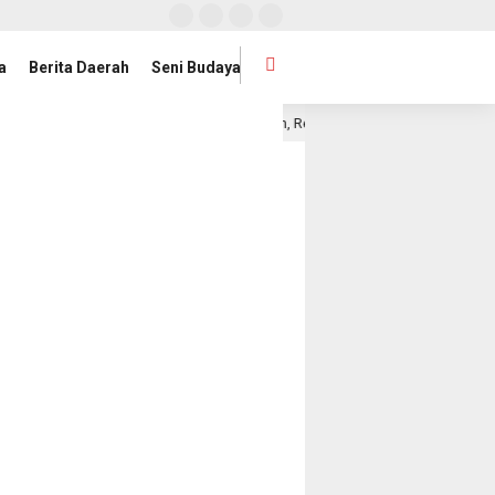
a
Berita Daerah
Seni Budaya
oner KI Pusat 2026–2030 Dikukuhkan, Rektor UIN RIL Dukung Penguatan Tata 