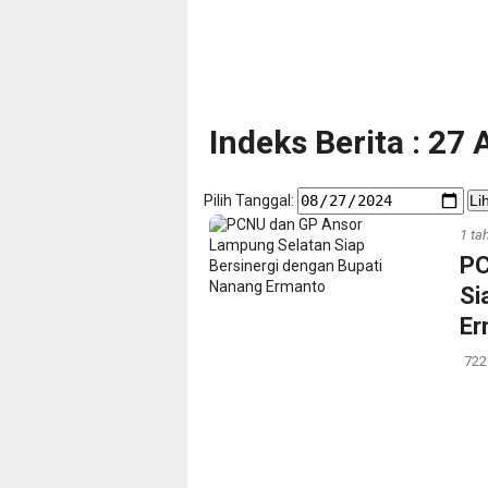
Indeks Berita : 27
Pilih Tanggal:
Li
1 ta
PC
Si
Er
722