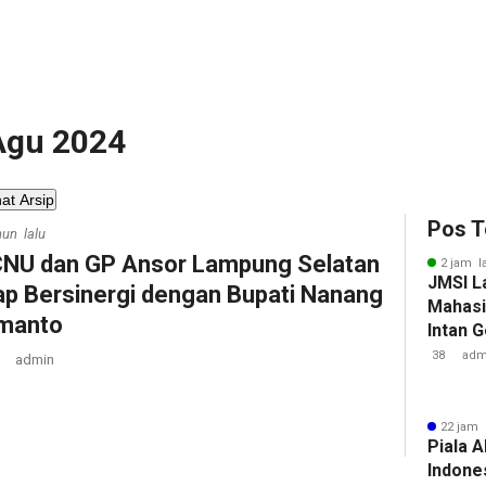
 Agu 2024
hat Arsip
Pos T
hun lalu
NU dan GP Ansor Lampung Selatan
2 jam l
JMSI L
ap Bersinergi dengan Bupati Nanang
Mahasi
manto
Intan 
38
adm
admin
22 jam 
Piala A
Indone