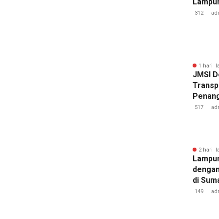
Lampun
Baru
312
ad
1 hari l
JMSI D
Transp
Penang
Kejati
517
ad
2 hari l
Lampun
dengan
di Sum
149
ad