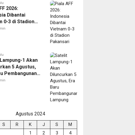
alu
FF 2026:
ia Dibantai
 0-3 di Stadion
ari
min
alu
t Lampung-1 Akan
urkan 5 Agustus,
ru Pembangunan
ng
min
Agustus 2024
S
R
K
J
S
M
1
2
3
4