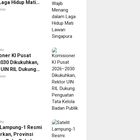
Laga Hidup Mati
Singapura
min
alu
oner KI Pusat
030 Dikukuhkan,
 UIN RIL Dukung
tan Tata Kelola
min
Publik
alu
t Lampung-1 Resmi
rkan, Provinsi