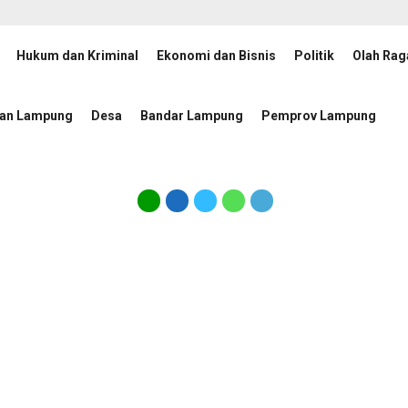
Hukum dan Kriminal
Ekonomi dan Bisnis
Politik
Olah Rag
ib Menang dalam Laga Hidup Mati Lawan Singapura
Komisi
1 hari lalu
tan Lampung
Desa
Bandar Lampung
Pemprov Lampung