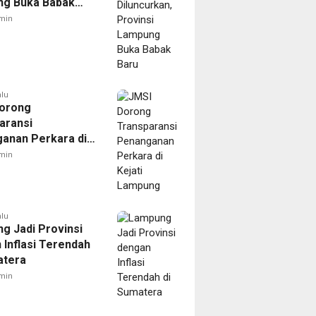
g Buka Babak
min
alu
orong
aransi
anan Perkara di
 Lampung
min
alu
g Jadi Provinsi
 Inflasi Terendah
atera
min