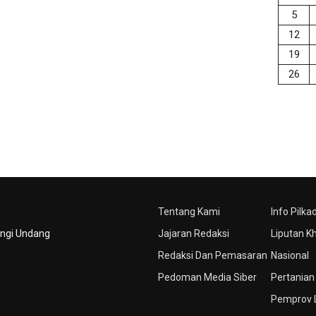
5
12
19
26
Tentang Kami
Info Pilka
ungi Undang
Jajaran Redaksi
Liputan K
Redaksi Dan Pemasaran
Nasional
Pedoman Media Siber
Pertanian
Pemprov