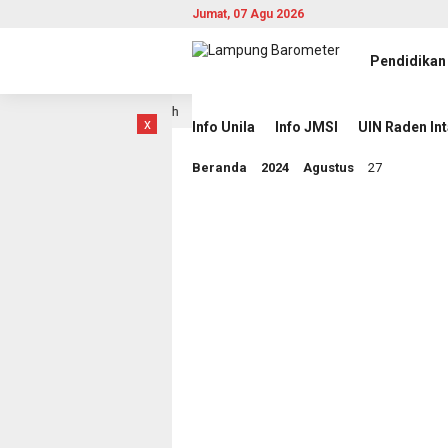
Jumat, 07 Agu 2026
Pendidikan
tan Gelar Jumat Bersih
Piala AFF 2026: Indonesia Waj
22 jam lalu
x
Info Unila
Info JMSI
UIN Raden In
Beranda
2024
Agustus
27