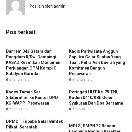
Pos lain oleh admin
Pos terkait
Danrem 043 Gatam dan
Kadis Pariwisata Anggun
Pangdam II/Swj Dampingi
Saputra Gelar Suntan Yang
KASAD Resmikan Monumen
Tuan, Putra Asli Daerah yang
Perjuangan CPM Kompi C
Komitmen Bangun
Batalyon Garuda
Pesawaran
2 tahun lalu
3 tahun lalu
Kades Taman Sari
Peringati HUT Ke-75 TNI,
Silaturahmi ke Kantor DPD
Kodim 0410/KBL Gelar
KO-WAPPI Pesawaran
Syukuran Dan Doa Bersama
5 tahun lalu
5 tahun lalu
DPMDT Tubaba Gelar Bimtek
MPLS, SMPN 22 Bandar
Pilkati Serentak
Lampung Bangun Karakter