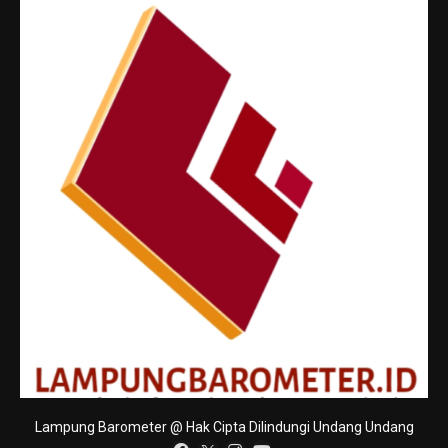
Lampung Barometer @ Hak Cipta Dilindungi Undang Undang