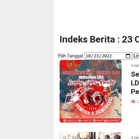
Indeks Berita : 23
Pilih Tanggal:
Li
3 ta
Se
LD
Pe
3 ta