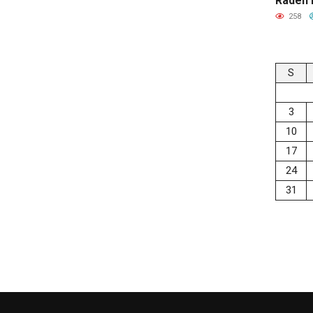
Raden 
258
S
3
10
17
24
31