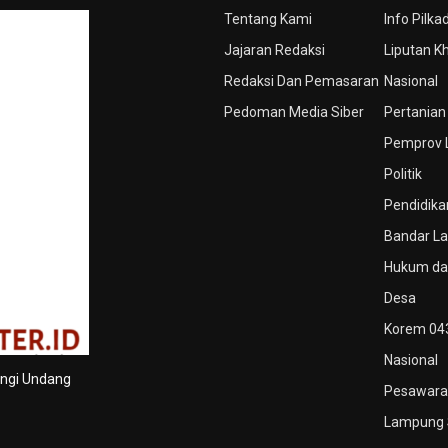
Tentang Kami
Info Pilka
Jajaran Redaksi
Liputan K
Redaksi Dan Pemasaran
Nasional
Pedoman Media Siber
Pertanian
Pemprov
Politik
Pendidika
Bandar L
Hukum dan
Desa
Korem 04
Nasional
ungi Undang
Pesawara
Lampung 