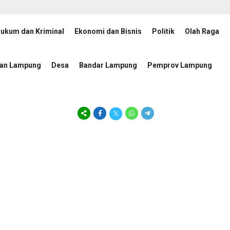
ukum dan Kriminal
Ekonomi dan Bisnis
Politik
Olah Raga
ansparansi Penanganan Perkara di Kejati Lampung
Lampun
1 hari lalu
tan Lampung
Desa
Bandar Lampung
Pemprov Lampung