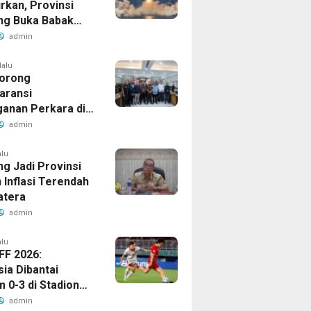
rkan, Provinsi
g Buka Babak
admin
lalu
orong
aransi
anan Perkara di
 Lampung
admin
alu
g Jadi Provinsi
 Inflasi Terendah
atera
admin
alu
FF 2026:
ia Dibantai
 0-3 di Stadion
ari
admin