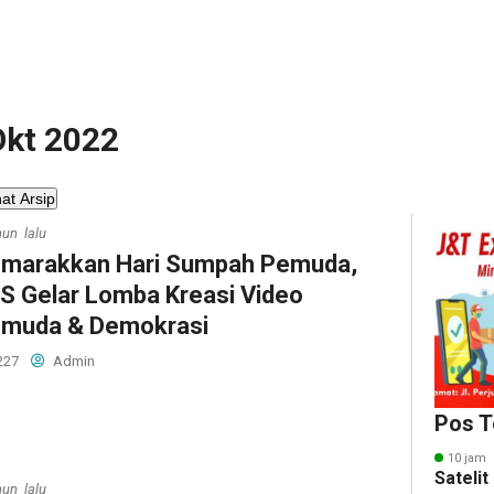
 Okt 2022
hat Arsip
hun lalu
marakkan Hari Sumpah Pemuda,
S Gelar Lomba Kreasi Video
muda & Demokrasi
227
Admin
Pos T
10 jam 
Sateli
hun lalu