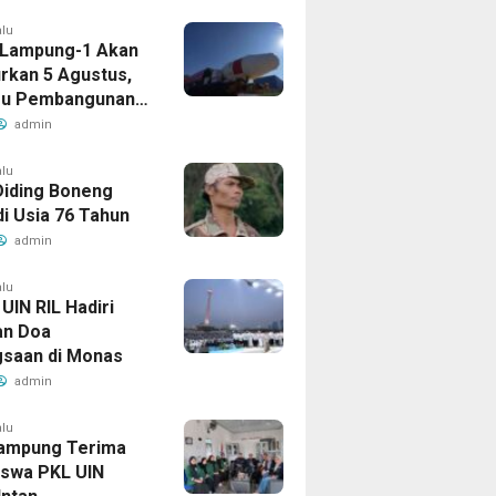
alu
t Lampung-1 Akan
urkan 5 Agustus,
ru Pembangunan
ng
admin
alu
Diding Boneng
di Usia 76 Tahun
admin
alu
UIN RIL Hadiri
an Doa
saan di Monas
admin
alu
ampung Terima
swa PKL UIN