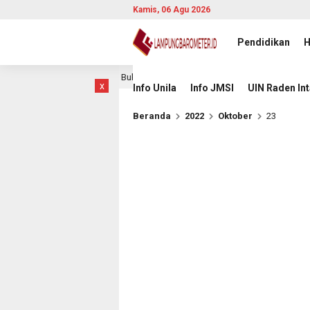
Kamis, 06 Agu 2026
Pendidikan
H
kan, Provinsi Lampung Buka Babak Baru
JMSI Dorong Tr
16 jam lalu
x
Info Unila
Info JMSI
UIN Raden In
Beranda
2022
Oktober
23