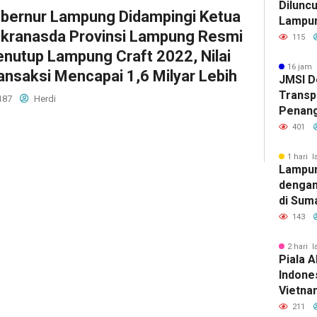
Diluncu
bernur Lampung Didampingi Ketua
Lampun
kranasda Provinsi Lampung Resmi
Baru
115
nutup Lampung Craft 2022, Nilai
16 jam 
ansaksi Mencapai 1,6 Milyar Lebih
JMSI D
Transp
187
Herdi
Penang
Kejati
401
1 hari l
Lampun
dengan
di Sum
143
2 hari l
Piala A
Indones
Vietnam
Pakans
211