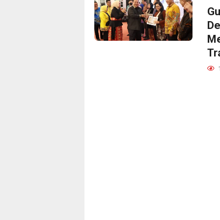
Gu
De
Me
Tr