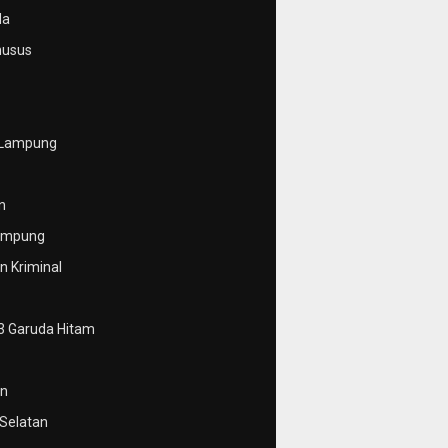
da
husus
 Lampung
n
ampung
 Kriminal
3 Garuda Hitam
n
Selatan