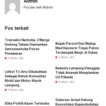
Admin
Pos lain oleh Admin
Pos terkait
Transaksi Narkoba, 2 Warga
Bupati Parosil Dan Wabup
Gedong Tataan Diamankan
Mad Hasnurin Tinjau Pekon
Satresnarkoba Polres
Terdampak Banjir di Sukau
Pesawaran
3 tahun lalu
6 tahun lalu
Bawaslu Lampung Dianggap
Letkol Tri Arto Dikukuhkan
Tidak Amanah Menjalankan
Sebagai Ketum Komunitas
UU Pilkada
Mobil dan Motor Klasik
6 tahun lalu
Lampung
3 tahun lalu
Gubernur Arinal Dukung
Etika Politik Kaum Tertindas
Konsolidasi Kependudukan