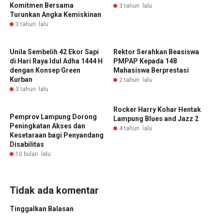
Komitmen Bersama
3 tahun lalu
Turunkan Angka Kemiskinan
3 tahun lalu
Unila Sembelih 42 Ekor Sapi
Rektor Serahkan Beasiswa
di Hari Raya Idul Adha 1444 H
PMPAP Kepada 148
dengan Konsep Green
Mahasiswa Berprestasi
Kurban
2 tahun lalu
3 tahun lalu
Rocker Harry Kohar Hentak
‎Pemprov Lampung Dorong
Lampung Blues and Jazz 2
Peningkatan Akses dan
4 tahun lalu
Kesetaraan bagi Penyandang
Disabilitas
10 bulan lalu
Tidak ada komentar
Tinggalkan Balasan