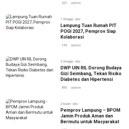
257
admin
1 minggu lalu
Lampung Tuan Rumah PIT
POGI 2027, Pemprov Siap
Kolaborasi
199
admin
3 minggu lalu
DWP UIN RIL Dorong Budaya
Gizi Seimbang, Tekan Risiko
Diabetes dan Hipertensi
895
admin
2 bulan lalu
Pemprov Lampung – BPOM
Jamin Produk Aman dan
Bermutu untuk Masyarakat