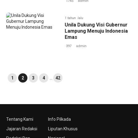
1745
admin
1 tahun lalu
Unila Dukung Visi Gubernur
Lampung Menuju Indonesia
Emas
397
admin
1
2
3
4
…
42
Tentang Kami
Info Pilkada
Jajaran Redaksi
Liputan Khusus