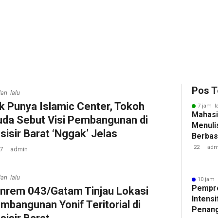
Pos T
lan lalu
k Punya Islamic Center, Tokoh
7 jam l
Mahasi
da Sebut Visi Pembangunan di
Menulis
sisir Barat ‘Nggak’ Jelas
Berbasi
22
adm
7
admin
lan lalu
10 jam 
Pempr
anrem 043/Gatam Tinjau Lokasi
Intens
mbangunan Yonif Teritorial di
Penan