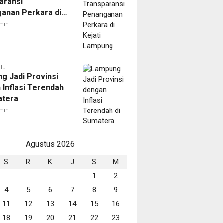
aransi
anan Perkara di
 Lampung
min
alu
g Jadi Provinsi
 Inflasi Terendah
atera
min
Agustus 2026
S
R
K
J
S
M
1
2
4
5
6
7
8
9
11
12
13
14
15
16
18
19
20
21
22
23