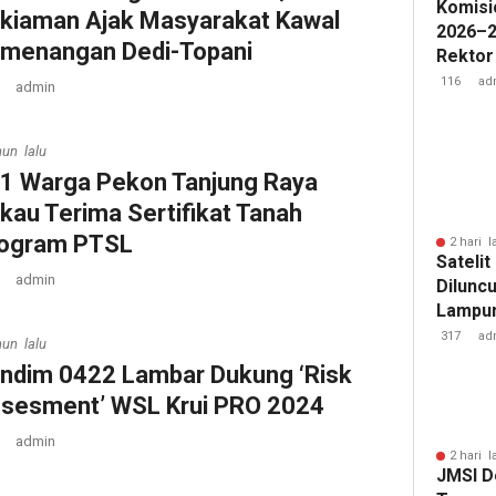
Komisi
kiaman Ajak Masyarakat Kawal
2026–2
menangan Dedi-Topani
Rektor
Pengua
116
ad
admin
Badan 
hun lalu
1 Warga Pekon Tanjung Raya
kau Terima Sertifikat Tanah
ogram PTSL
2 hari l
Sateli
admin
Diluncu
Lampun
Baru
317
ad
hun lalu
ndim 0422 Lambar Dukung ‘Risk
sesment’ WSL Krui PRO 2024
admin
2 hari l
JMSI D