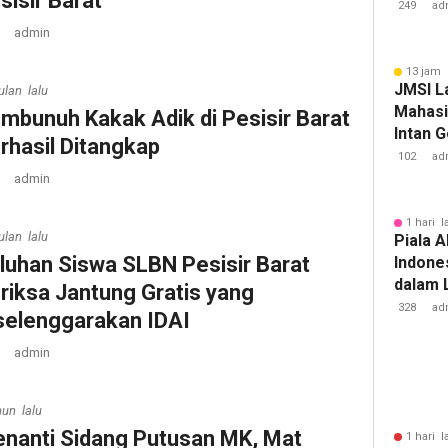
sisir Barat
Tuberk
249
ad
admin
13 jam 
JMSI L
ulan lalu
Mahasi
embunuh Kakak Adik di Pesisir Barat
Intan 
rhasil Ditangkap ‎ ‎
102
ad
admin
1 hari l
ulan lalu
Piala A
uluhan Siswa SLBN Pesisir Barat
Indone
dalam 
riksa Jantung Gratis yang
Lawan 
328
ad
selenggarakan IDAI
admin
hun lalu
nanti Sidang Putusan MK, Mat
1 hari l