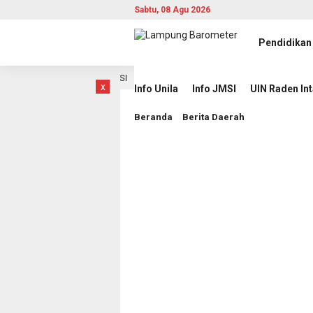
Sabtu, 08 Agu 2026
Pendidikan
ita Berbasis AI di JMSI
Pemprov Lampung Intensifkan 
10 jam lalu
x
Info Unila
Info JMSI
UIN Raden In
Beranda
Berita Daerah