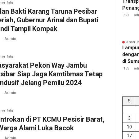
Transp
hun lalu
Penang
lan Bakti Karang Taruna Pesibar
Kejati
521
ad
riah, Gubernur Arinal dan Bupati
ndi Tampil Kompak
Admin
3 hari l
Lampun
dengan
hun lalu
di Sum
syarakat Pekon Way Jambu
153
ad
sibar Siap Jaga Kamtibmas Tetap
ndusif Jelang Pemilu 2024
Admin
S
hun lalu
ntrokan di PT KCMU Pesisir Barat,
3
Warga Alami Luka Bacok
10
17
Admin