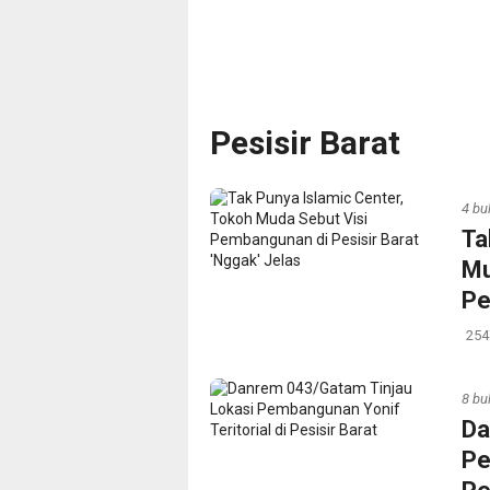
Pesisir Barat
4 bu
Ta
Mu
Pe
254
8 bu
‎D
Pe