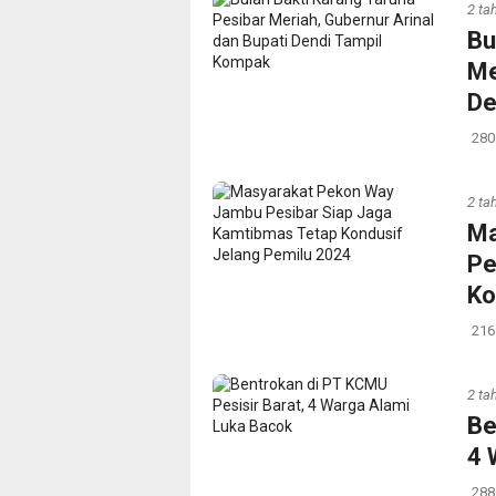
2 ta
Bu
Me
De
280
2 ta
Ma
Pe
Ko
216
2 ta
Be
4 
288