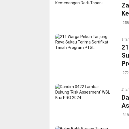
Za
Ke
258
1 ta
21
Su
Pr
272
2 ta
Da
As
318