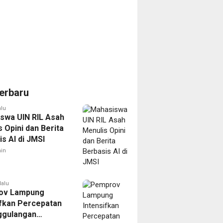
erbaru
alu
swa UIN RIL Asah
 Opini dan Berita
s AI di JMSI
in
lalu
ov Lampung
ifkan Percepatan
ggulangan