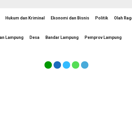
Hukum dan Kriminal
Ekonomi dan Bisnis
Politik
Olah Rag
Percepatan Penanggulangan Tuberkulosis
JMSI Lampung 
13 jam lalu
tan Lampung
Desa
Bandar Lampung
Pemprov Lampung