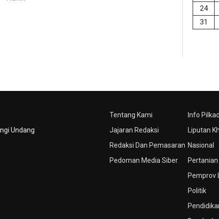
24
31
Tentang Kami
Info Pilka
ungi Undang
Jajaran Redaksi
Liputan K
Redaksi Dan Pemasaran
Nasional
Pedoman Media Siber
Pertanian
Pemprov
Politik
Pendidika