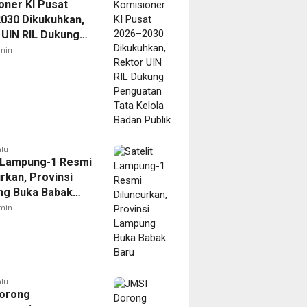
oner KI Pusat
030 Dikukuhkan,
 UIN RIL Dukung
tan Tata Kelola
min
Publik
alu
t Lampung-1 Resmi
rkan, Provinsi
g Buka Babak
min
alu
orong