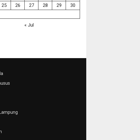
25
26
27
28
29
30
« Jul
da
husus
 Lampung
n