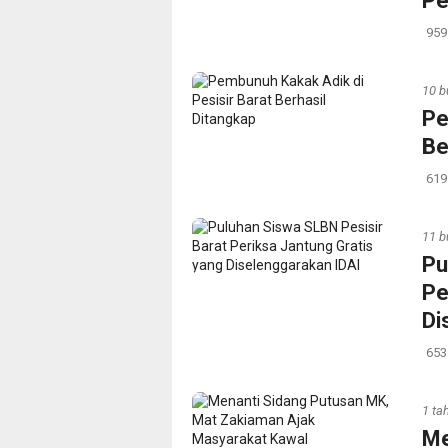
Pe
959
10 b
‎P
Be
619
11 b
‎P
Pe
Di
653
1 ta
Me