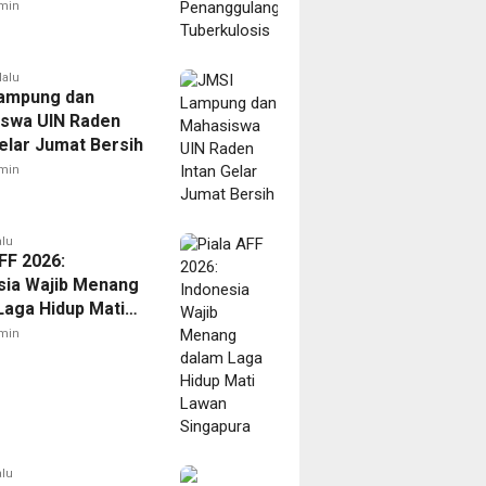
ulosis
min
lalu
ampung dan
swa UIN Raden
Gelar Jumat Bersih
min
alu
FF 2026:
sia Wajib Menang
Laga Hidup Mati
Singapura
min
alu