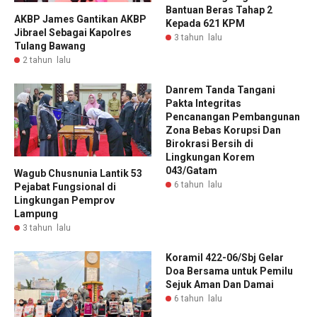
Bantuan Beras Tahap 2
AKBP James Gantikan AKBP
Kepada 621 KPM
Jibrael Sebagai Kapolres
3 tahun lalu
Tulang Bawang
2 tahun lalu
Danrem Tanda Tangani
Pakta Integritas
Pencanangan Pembangunan
Zona Bebas Korupsi Dan
Birokrasi Bersih di
Lingkungan Korem
043/Gatam
Wagub Chusnunia Lantik 53
6 tahun lalu
Pejabat Fungsional di
Lingkungan Pemprov
Lampung
3 tahun lalu
Koramil 422-06/Sbj Gelar
Doa Bersama untuk Pemilu
Sejuk Aman Dan Damai
6 tahun lalu