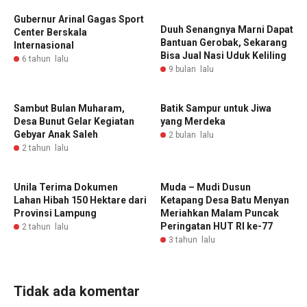
Gubernur Arinal Gagas Sport
‎Duuh Senangnya Marni Dapat
Center Berskala
Bantuan Gerobak, Sekarang
Internasional
Bisa Jual Nasi Uduk Keliling
6 tahun lalu
9 bulan lalu
Sambut Bulan Muharam,
Batik Sampur untuk Jiwa
Desa Bunut Gelar Kegiatan
yang Merdeka
Gebyar Anak Saleh
2 bulan lalu
2 tahun lalu
Unila Terima Dokumen
Muda – Mudi Dusun
Lahan Hibah 150 Hektare dari
Ketapang Desa Batu Menyan
Provinsi Lampung
Meriahkan Malam Puncak
Peringatan HUT RI ke-77
2 tahun lalu
3 tahun lalu
Tidak ada komentar