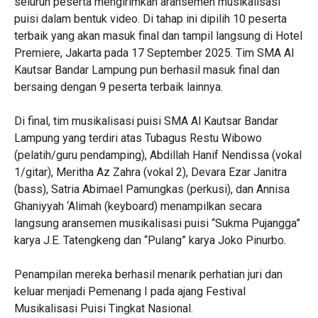
seluruh peserta mengirimkan aransemen musikalisasi
puisi dalam bentuk video. Di tahap ini dipilih 10 peserta
terbaik yang akan masuk final dan tampil langsung di Hotel
Premiere, Jakarta pada 17 September 2025. Tim SMA Al
Kautsar Bandar Lampung pun berhasil masuk final dan
bersaing dengan 9 peserta terbaik lainnya.
‎Di final, tim musikalisasi puisi SMA Al Kautsar Bandar
Lampung yang terdiri atas Tubagus Restu Wibowo
(pelatih/guru pendamping), Abdillah Hanif Nendissa (vokal
1/gitar), Meritha Az Zahra (vokal 2), Devara Ezar Janitra
(bass), Satria Abimael Pamungkas (perkusi), dan Annisa
Ghaniyyah ‘Alimah (keyboard) menampilkan secara
langsung aransemen musikalisasi puisi “Sukma Pujangga”
karya J.E. Tatengkeng dan “Pulang” karya Joko Pinurbo.
‎Penampilan mereka berhasil menarik perhatian juri dan
keluar menjadi Pemenang I pada ajang Festival
Musikalisasi Puisi Tingkat Nasional.